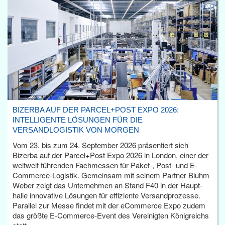
BIZERBA AUF DER PARCEL+POST EXPO 2026:
INTELLIGENTE LÖSUNGEN FÜR DIE
VERSANDLOGISTIK VON MORGEN
Vom 23. bis zum 24. September 2026 präsentiert sich
Bizerba auf der Parcel+Post Expo 2026 in London, einer der
weltweit führenden Fachmessen für Paket-, Post- und E-
Commerce-Logistik. Gemeinsam mit seinem Partner Bluhm
Weber zeigt das Unternehmen an Stand F40 in der Haupt­
halle innovative Lösungen für effiziente Versandprozesse.
Parallel zur Messe findet mit der eCommerce Expo zudem
das größte E-Commerce-Event des Vereinigten Königreichs