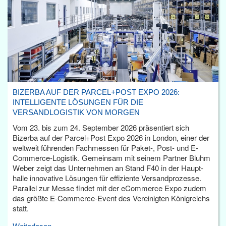
BIZERBA AUF DER PARCEL+POST EXPO 2026:
INTELLIGENTE LÖSUNGEN FÜR DIE
VERSANDLOGISTIK VON MORGEN
Vom 23. bis zum 24. September 2026 präsentiert sich
Bizerba auf der Parcel+Post Expo 2026 in London, einer der
weltweit führenden Fachmessen für Paket-, Post- und E-
Commerce-Logistik. Gemeinsam mit seinem Partner Bluhm
Weber zeigt das Unternehmen an Stand F40 in der Haupt­
halle innovative Lösungen für effiziente Versandprozesse.
Parallel zur Messe findet mit der eCommerce Expo zudem
das größte E-Commerce-Event des Vereinigten Königreichs
statt.
Weiterlesen...