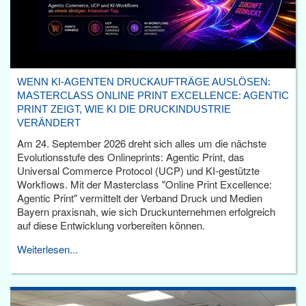
WENN KI-AGENTEN DRUCKAUFTRÄGE AUSLÖSEN:
MASTERCLASS ONLINE PRINT EXCELLENCE: AGENTIC
PRINT ZEIGT, WIE KI DIE DRUCKINDUSTRIE
VERÄNDERT
Am 24. September 2026 dreht sich alles um die nächste
Evolutionsstufe des Onlineprints: Agentic Print, das
Universal Commerce Protocol (UCP) und KI-gestützte
Workflows. Mit der Masterclass "Online Print Excellence:
Agentic Print" vermittelt der Verband Druck und Medien
Bayern praxisnah, wie sich Druckunternehmen erfolgreich
auf diese Entwicklung vorbereiten können.
Weiterlesen...