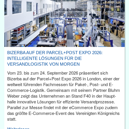
BIZERBA AUF DER PARCEL+POST EXPO 2026:
INTELLIGENTE LÖSUNGEN FÜR DIE
VERSANDLOGISTIK VON MORGEN
Vom 23. bis zum 24. September 2026 präsentiert sich
Bizerba auf der Parcel+Post Expo 2026 in London, einer der
weltweit führenden Fachmessen für Paket-, Post- und E-
Commerce-Logistik. Gemeinsam mit seinem Partner Bluhm
Weber zeigt das Unternehmen an Stand F40 in der Haupt­
halle innovative Lösungen für effiziente Versandprozesse.
Parallel zur Messe findet mit der eCommerce Expo zudem
das größte E-Commerce-Event des Vereinigten Königreichs
statt.
Weiterlesen...