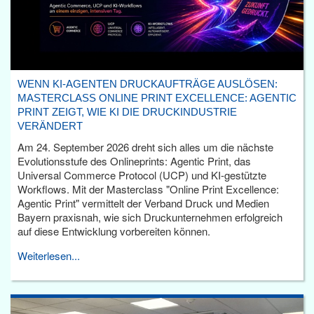
WENN KI-AGENTEN DRUCKAUFTRÄGE AUSLÖSEN:
MASTERCLASS ONLINE PRINT EXCELLENCE: AGENTIC
PRINT ZEIGT, WIE KI DIE DRUCKINDUSTRIE
VERÄNDERT
Am 24. September 2026 dreht sich alles um die nächste
Evolutionsstufe des Onlineprints: Agentic Print, das
Universal Commerce Protocol (UCP) und KI-gestützte
Workflows. Mit der Masterclass "Online Print Excellence:
Agentic Print" vermittelt der Verband Druck und Medien
Bayern praxisnah, wie sich Druckunternehmen erfolgreich
auf diese Entwicklung vorbereiten können.
Weiterlesen...