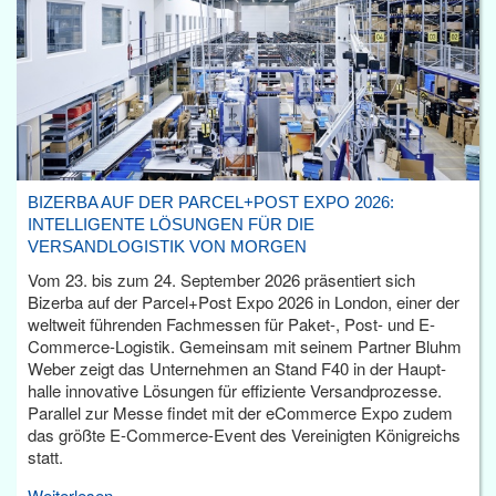
BIZERBA AUF DER PARCEL+POST EXPO 2026:
INTELLIGENTE LÖSUNGEN FÜR DIE
VERSANDLOGISTIK VON MORGEN
Vom 23. bis zum 24. September 2026 präsentiert sich
Bizerba auf der Parcel+Post Expo 2026 in London, einer der
weltweit führenden Fachmessen für Paket-, Post- und E-
Commerce-Logistik. Gemeinsam mit seinem Partner Bluhm
Weber zeigt das Unternehmen an Stand F40 in der Haupt­
halle innovative Lösungen für effiziente Versandprozesse.
Parallel zur Messe findet mit der eCommerce Expo zudem
das größte E-Commerce-Event des Vereinigten Königreichs
statt.
Weiterlesen...