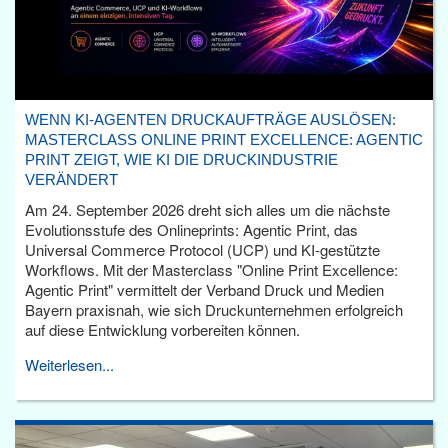
WENN KI-AGENTEN DRUCKAUFTRÄGE AUSLÖSEN:
MASTERCLASS ONLINE PRINT EXCELLENCE: AGENTIC
PRINT ZEIGT, WIE KI DIE DRUCKINDUSTRIE
VERÄNDERT
Am 24. September 2026 dreht sich alles um die nächste
Evolutionsstufe des Onlineprints: Agentic Print, das
Universal Commerce Protocol (UCP) und KI-gestützte
Workflows. Mit der Masterclass "Online Print Excellence:
Agentic Print" vermittelt der Verband Druck und Medien
Bayern praxisnah, wie sich Druckunternehmen erfolgreich
auf diese Entwicklung vorbereiten können.
Weiterlesen...