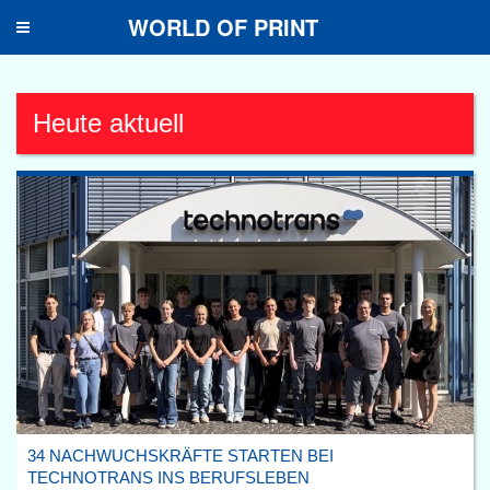
WORLD OF PRINT
Toggle
navigation
Heute aktuell
34 NACHWUCHSKRÄFTE STARTEN BEI
TECHNOTRANS INS BERUFSLEBEN