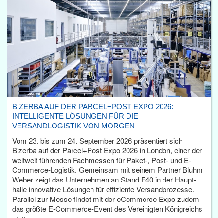
BIZERBA AUF DER PARCEL+POST EXPO 2026:
INTELLIGENTE LÖSUNGEN FÜR DIE
VERSANDLOGISTIK VON MORGEN
Vom 23. bis zum 24. September 2026 präsentiert sich
Bizerba auf der Parcel+Post Expo 2026 in London, einer der
weltweit führenden Fachmessen für Paket-, Post- und E-
Commerce-Logistik. Gemeinsam mit seinem Partner Bluhm
Weber zeigt das Unternehmen an Stand F40 in der Haupt­
halle innovative Lösungen für effiziente Versandprozesse.
Parallel zur Messe findet mit der eCommerce Expo zudem
das größte E-Commerce-Event des Vereinigten Königreichs