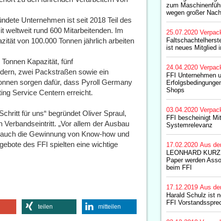
zum Maschinenfüh
wegen großer Nach
ündete Unternehmen ist seit 2018 Teil des
t weltweit rund 600 Mitarbeitenden. Im
25.07.2020
Verpac
ität von 100.000 Tonnen jährlich arbeiten
Faltschachtelherst
ist neues Mitglied 
0 Tonnen Kapazität, fünf
24.04.2020
Verpac
ern, zwei Packstraßen sowie ein
FFI Unternehmen u
onnen sorgen dafür, dass Pyroll Germany
Erfolgsbedingungen
Shops
ting Service Centern erreicht.
03.04.2020
Verpac
chritt für uns“ begründet Oliver Spraul,
FFI bescheinigt Mi
erbandseintritt. „Vor allem der Ausbau
Systemrelevanz
r auch die Gewinnung von Know-how und
ebote des FFI spielten eine wichtige
17.02.2020
Aus de
LEONHARD KURZ un
Paper werden Assoz
beim FFI
17.12.2019
Aus de
Harald Schulz ist n
FFI Vorstandsspre
teilen
mitteilen