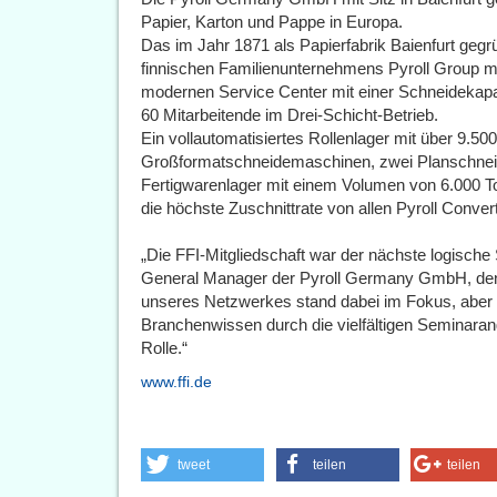
Papier, Karton und Pappe in Europa.
Das im Jahr 1871 als Papierfabrik Baienfurt gegr
finnischen Familienunternehmens Pyroll Group mi
modernen Service Center mit einer Schneidekapaz
60 Mitarbeitende im Drei-Schicht-Betrieb.
Ein vollautomatisiertes Rollenlager mit über 9.50
Großformatschneidemaschinen, zwei Planschneid
Fertigwarenlager mit einem Volumen von 6.000 T
die höchste Zuschnittrate von allen Pyroll Conver
„Die FFI-Mitgliedschaft war der nächste logische S
General Manager der Pyroll Germany GmbH, den V
unseres Netzwerkes stand dabei im Fokus, abe
Branchenwissen durch die vielfältigen Seminarang
Rolle.“
www.ffi.de
tweet
teilen
teilen