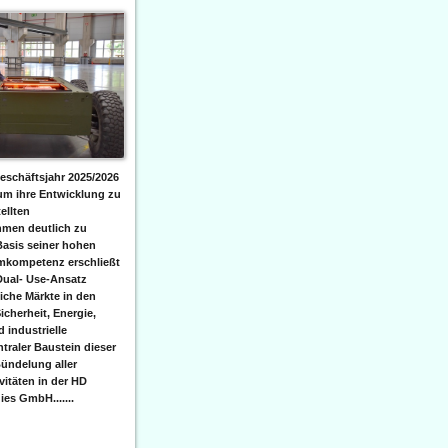
eschäftsjahr 2025/2026
 um ihre Entwicklung zu
ellten
men deutlich zu
Basis seiner hohen
emkompetenz erschließt
Dual- Use-Ansatz
iche Märkte in den
icherheit, Energie,
 industrielle
raler Baustein dieser
ündelung aller
itäten in der HD
es GmbH.......