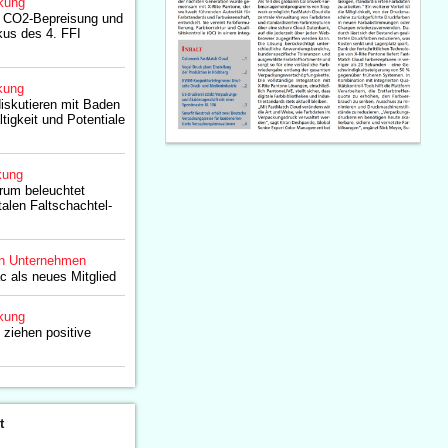
kung
, CO2-Bepreisung und
kus des 4. FFI
kung
iskutieren mit Baden
tigkeit und Potentiale
kung
rum beleuchtet
talen Faltschachtel-
n Unternehmen
c als neues Mitglied
kung
 ziehen positive
t