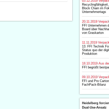
03.12.2019
Verpac
Recyclingfähigkeit
Block Chain im Fo
Unternehmertags
20.11.2019
Verpac
FFI Unternehmen d
Board über Nachhal
von Graskarton
11.11.2019
Verpac
13. FFI Technik Fo
Status quo der digi
Produktion
18.10.2019
Aus de
FFI begrüßt bestpa
09.10.2019
Verpac
FFI und Pro Carton
FachPack-Bilanz
Heidelberg forcier
Dual-Use-Ansatz