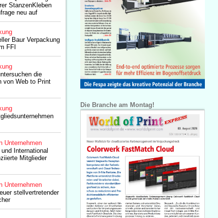
rer StanzenKleben
frage neu auf
kung
eller Baur Verpackung
im FFI
kung
ntersuchen die
 von Web to Print
Die Branche am Montag!
kung
tgliedsunternehmen
n Unternehmen
d International
iierte Mitglieder
n Unternehmen
euer stellvertretender
cher