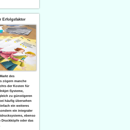
er Erfolgsfaktor
Markt des
ks zögern manche
hts der Kosten für
 Inkjet-Systeme,
leich zu günstigeren
bei häufig übersehen
einfach ein weiteres
sondern ein integraler
etdrucksystems, ebenso
e Druckköpfe oder das
.