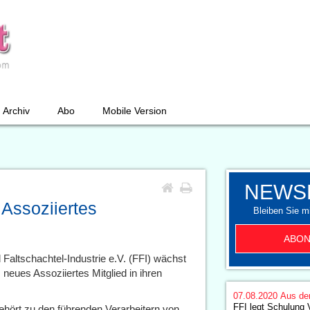
Archiv
Abo
Mobile Version
NEWS
 Assoziiertes
Bleiben Sie mi
ABON
Faltschachtel-Industrie e.V. (FFI) wächst
eues Assoziiertes Mitglied in ihren
07.08.2020
Aus de
FFI legt Schulung 
ehört zu den führenden Verarbeitern von