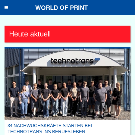
WORLD OF PRINT
Toggle
navigation
Heute aktuell
34 NACHWUCHSKRÄFTE STARTEN BEI
TECHNOTRANS INS BERUFSLEBEN