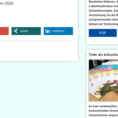
Bereichen Defense, S
rum-2020
Ladeinfrastruktur und
Systemlösungen. Zent
Ausrichtung ist die B
entsprechenden Aktiv
Advanced Technologi
teilen
mitteilen
PDF
Tinte als kritisch
Im hart umkämpften 
kommerziellen Druc
Unternehmen angesic