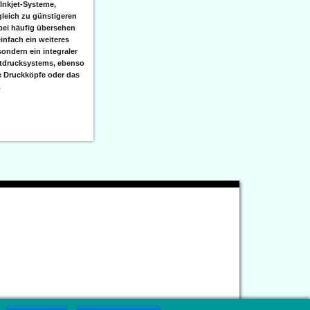
 Inkjet-Systeme,
leich zu günstigeren
bei häufig übersehen
einfach ein weiteres
sondern ein integraler
etdrucksystems, ebenso
e Druckköpfe oder das
.