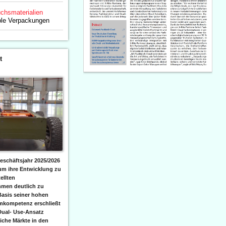
chsmaterialien
ible Verpackungen
t
eschäftsjahr 2025/2026
 um ihre Entwicklung zu
ellten
men deutlich zu
Basis seiner hohen
emkompetenz erschließt
Dual- Use-Ansatz
iche Märkte in den