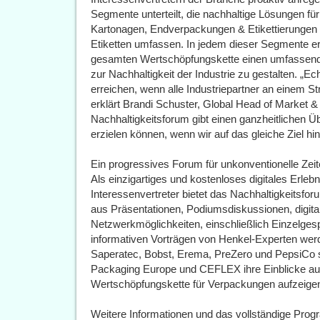
Segmente unterteilt, die nachhaltige Lösungen für
Kartonagen, Endverpackungen & Etikettierungen
Etiketten umfassen. In jedem dieser Segmente e
gesamten Wertschöpfungskette einen umfassenden
zur Nachhaltigkeit der Industrie zu gestalten. „Ec
erreichen, wenn alle Industriepartner an einem 
erklärt Brandi Schuster, Global Head of Market &
Nachhaltigkeitsforum gibt einen ganzheitlichen Übe
erzielen können, wenn wir auf das gleiche Ziel hin
Ein progressives Forum für unkonventionelle Zei
Als einzigartiges und kostenloses digitales Erleb
Interessenvertreter bietet das Nachhaltigkeitsforu
aus Präsentationen, Podiumsdiskussionen, digita
Netzwerkmöglichkeiten, einschließlich Einzelge
informativen Vorträgen von Henkel-Experten wer
Saperatec, Bobst, Erema, PreZero und PepsiCo s
Packaging Europe und CEFLEX ihre Einblicke auf
Wertschöpfungskette für Verpackungen aufzeige
Weitere Informationen und das vollständige Prog