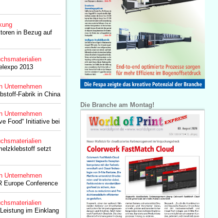
kung
toren in Bezug auf
chsmaterialien
belexpo 2013
n Unternehmen
bstoff-Fabrik in China
Die Branche am Montag!
n Unternehmen
ve Food“ Initiative bei
chsmaterialien
lzklebstoff setzt
n Unternehmen
R Europe Conference
chsmaterialien
 Leistung im Einklang