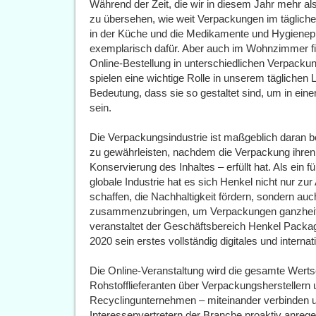
Während der Zeit, die wir in diesem Jahr mehr al
zu übersehen, wie weit Verpackungen im täglichen
in der Küche und die Medikamente und Hygiene
exemplarisch dafür. Aber auch im Wohnzimmer fi
Online-Bestellung in unterschiedlichen Verpacku
spielen eine wichtige Rolle in unserem täglichen
Bedeutung, dass sie so gestaltet sind, um in eine
sein.
Die Verpackungsindustrie ist maßgeblich daran be
zu gewährleisten, nachdem die Verpackung ihre
Konservierung des Inhaltes – erfüllt hat. Als ein 
globale Industrie hat es sich Henkel nicht nur z
schaffen, die Nachhaltigkeit fördern, sondern au
zusammenzubringen, um Verpackungen ganzheitl
veranstaltet der Geschäftsbereich Henkel Pack
2020 sein erstes vollständig digitales und interna
Die Online-Veranstaltung wird die gesamte Wert
Rohstofflieferanten über Verpackungsherstellern
Recyclingunternehmen – miteinander verbinden u
Interessenvertretern der Branche proaktiv anregen