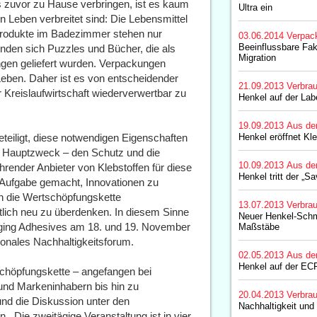
s zuvor zu Hause verbringen, ist es kaum
Ultra ein
 Leben verbreitet sind: Die Lebensmittel
produkte im Badezimmer stehen nur
03.06.2014
Verpac
Beeinflussbare Fak
nden sich Puzzles und Bücher, die als
Migration
ngen geliefert wurden. Verpackungen
 Leben. Daher ist es von entscheidender
21.09.2013
Verbrau
r Kreislaufwirtschaft wiederverwertbar zu
Henkel auf der La
19.09.2013
Aus de
teiligt, diese notwendigen Eigenschaften
Henkel eröffnet Kle
n Hauptzweck – den Schutz und die
10.09.2013
Aus de
führender Anbieter von Klebstoffen für diese
Henkel tritt der „Sa
ur Aufgabe gemacht, Innovationen zu
ch die Wertschöpfungskette
13.07.2013
Verbrau
ich neu zu überdenken. In diesem Sinne
Neuer Henkel-Schme
aging Adhesives am 18. und 19. November
Maßstäbe
tionales Nachhaltigkeitsforum.
02.05.2013
Aus de
Henkel auf der EC
schöpfungskette – angefangen bei
 und Markeninhabern bis hin zu
20.04.2013
Verbrau
nd die Diskussion unter den
Nachhaltigkeit und
. Die zweitägige Veranstaltung ist in vier