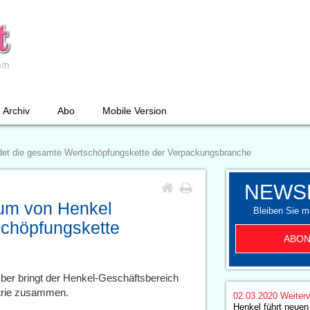
Archiv
Abo
Mobile Version
indet die gesamte Wertschöpfungskette der Verpackungsbranche
NEWS
orum von Henkel
Bleiben Sie mi
schöpfungskette
ABON
er bringt der Henkel-Geschäftsbereich
strie zusammen.
02.03.2020
Weiterv
Henkel führt neue