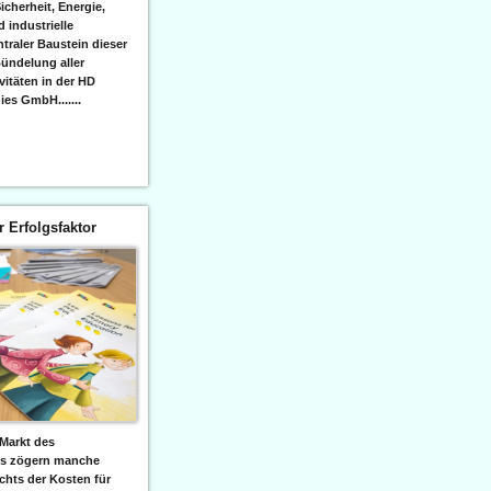
icherheit, Energie,
 industrielle
raler Baustein dieser
ündelung aller
itäten in der HD
es GmbH.......
er Erfolgsfaktor
Markt des
ks zögern manche
hts der Kosten für