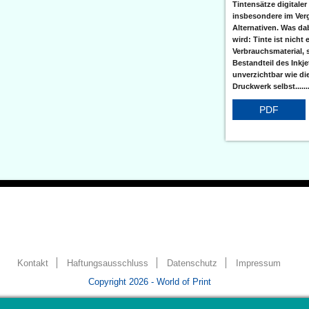
Tintensätze digitaler
insbesondere im Verg
Alternativen. Was da
wird: Tinte ist nicht 
Verbrauchsmaterial, 
Bestandteil des Inkj
unverzichtbar wie di
Druckwerk selbst......
PDF
Kontakt
Haftungsausschluss
Datenschutz
Impressum
Copyright 2026 - World of Print