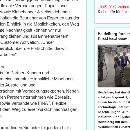
 flexible Verpackungen, Papier- und
18.05.2012
Verbrau
 sowie Klebebänder & selbstklebende
Klebstoffe für flex
rhalten die Besucher von Experten aus der
 Einblick in die Möglichkeiten, den Weg
hte Nachhaltigkeit können wir nur
Heidelberg forcier
Strang ziehen und zusammenarbeiten“,
Dual-Use-Ansatz
 Customer Activation. „Unser
rblick über die Fortschritte, die wir
arbeiten“.
ten
nis für Partner, Kunden und
m eine interaktive inhaltliche Mischung
ler Ausstellung und
sprächen mit Verpackungsexperten. Neben
Heidelberg hat das G
den Partnerunternehmen wie Borealis,
erfolgreich genutzt,
einem breiter aufgest
owie Verbände wie FINAT, Flexible
Technologieunterneh
 dem Weg zu einer wirklich nachhaltigen
beschleunigen. Auf 
n.
Industrie- und Syst
Heidelberg mit dem 
ramm finden Sie unter folgendem Link:
systematisch zusätzl