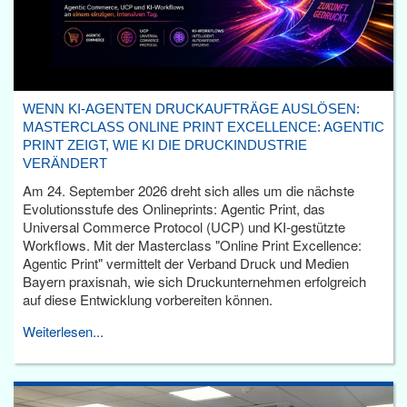
WENN KI-AGENTEN DRUCKAUFTRÄGE AUSLÖSEN:
MASTERCLASS ONLINE PRINT EXCELLENCE: AGENTIC
PRINT ZEIGT, WIE KI DIE DRUCKINDUSTRIE
VERÄNDERT
Am 24. September 2026 dreht sich alles um die nächste
Evolutionsstufe des Onlineprints: Agentic Print, das
Universal Commerce Protocol (UCP) und KI-gestützte
Workflows. Mit der Masterclass "Online Print Excellence:
Agentic Print" vermittelt der Verband Druck und Medien
Bayern praxisnah, wie sich Druckunternehmen erfolgreich
auf diese Entwicklung vorbereiten können.
Weiterlesen...