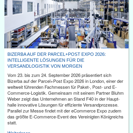
BIZERBA AUF DER PARCEL+POST EXPO 2026:
INTELLIGENTE LÖSUNGEN FÜR DIE
VERSANDLOGISTIK VON MORGEN
Vom 23. bis zum 24. September 2026 präsentiert sich
Bizerba auf der Parcel+Post Expo 2026 in London, einer der
weltweit führenden Fachmessen für Paket-, Post- und E-
Commerce-Logistik. Gemeinsam mit seinem Partner Bluhm
Weber zeigt das Unternehmen an Stand F40 in der Haupt­
halle innovative Lösungen für effiziente Versandprozesse.
Parallel zur Messe findet mit der eCommerce Expo zudem
das größte E-Commerce-Event des Vereinigten Königreichs
statt.
Weiterlesen...