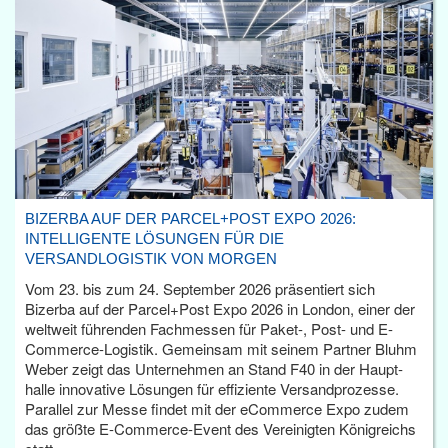
BIZERBA AUF DER PARCEL+POST EXPO 2026:
INTELLIGENTE LÖSUNGEN FÜR DIE
VERSANDLOGISTIK VON MORGEN
Vom 23. bis zum 24. September 2026 präsentiert sich
Bizerba auf der Parcel+Post Expo 2026 in London, einer der
weltweit führenden Fachmessen für Paket-, Post- und E-
Commerce-Logistik. Gemeinsam mit seinem Partner Bluhm
Weber zeigt das Unternehmen an Stand F40 in der Haupt­
halle innovative Lösungen für effiziente Versandprozesse.
Parallel zur Messe findet mit der eCommerce Expo zudem
das größte E-Commerce-Event des Vereinigten Königreichs