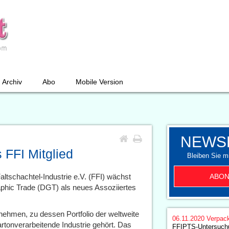
Archiv
Abo
Mobile Version
NEWS
 FFI Mitglied
Bleiben Sie mi
ABON
ltschachtel-Industrie e.V. (FFI) wächst
aphic Trade (DGT) als neues Assoziiertes
rnehmen, zu dessen Portfolio der weltweite
06.11.2020
Verpac
rtonverarbeitende Industrie gehört. Das
FFIPTS-Untersuchu