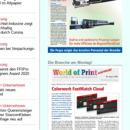
 im Altpapier
kung
htel-Industrie zeigt
hhaltig
 durch Corona
kung
men bei Verpackungs-
Die Branche am Montag!
kung
ewinnt den FFIPro
gners Award 2020
n Unternehmen
 als neues
ed
n Unternehmen
Vom Quereinsteiger
rer StanzenKleben
frage neu auf