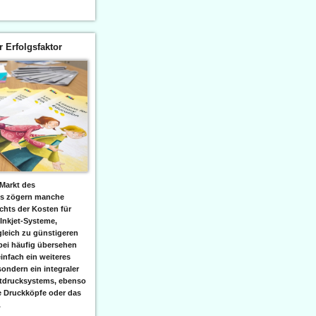
er Erfolgsfaktor
Markt des
ks zögern manche
hts der Kosten für
 Inkjet-Systeme,
leich zu günstigeren
bei häufig übersehen
einfach ein weiteres
sondern ein integraler
etdrucksystems, ebenso
e Druckköpfe oder das
.