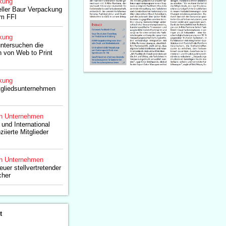
kung
eller Baur Verpackung
im FFI
kung
ntersuchen die
 von Web to Print
kung
tgliedsunternehmen
n Unternehmen
d International
iierte Mitglieder
n Unternehmen
euer stellvertretender
cher
t