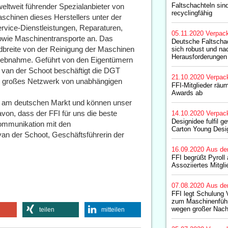
Faltschachteln sind
weltweit führender Spezialanbieter von
recyclingfähig
aschinen dieses Herstellers unter der
rvice-Dienstleistungen, Reparaturen,
05.11.2020
Verpac
owie Maschinentransporte an. Das
Deutsche Faltschac
dbreite von der Reinigung der Maschinen
sich robust und nac
Herausforderungen
etriebnahme. Geführt von den Eigentümern
van der Schoot beschäftigt die DGT
21.10.2020
Verpac
ein großes Netzwerk von unabhängigen
FFI-Mitglieder räu
Awards ab
er am deutschen Markt und können unser
von, dass der FFI für uns die beste
14.10.2020
Verpac
Designidee fulfil g
Kommunikation mit den
Carton Young Desi
 van der Schoot, Geschäftsführerin der
16.09.2020
Aus de
FFI begrüßt Pyroll
Assoziiertes Mitgli
07.08.2020
Aus de
FFI legt Schulung 
zum Maschinenfüh
wegen großer Nach
teilen
mitteilen