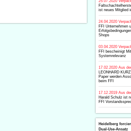
25.07.2020
Verpac
Faltschachtelherst
ist neues Mitglied 
24.04.2020
Verpac
FFI Unternehmen u
Erfolgsbedingungen
Shops
03.04.2020
Verpac
FFI bescheinigt Mi
Systemrelevanz
17.02.2020
Aus de
LEONHARD KURZ un
Paper werden Assoz
beim FFI
17.12.2019
Aus de
Harald Schulz ist n
FFI Vorstandsspre
Heidelberg forcier
Dual-Use-Ansatz