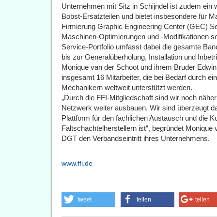
Unternehmen mit Sitz in Schijndel ist zudem ein 
Bobst-Ersatzteilen und bietet insbesondere für M
Firmierung Graphic Engineering Center (GEC) Se
Maschinen-Optimierungen und -Modifikationen s
Service-Portfolio umfasst dabei die gesamte Ban
bis zur Generalüberholung, Installation und Inb
Monique van der Schoot und ihrem Bruder Edwin 
insgesamt 16 Mitarbeiter, die bei Bedarf durch 
Mechanikern weltweit unterstützt werden.
„Durch die FFI-Mitgliedschaft sind wir noch näh
Netzwerk weiter ausbauen. Wir sind überzeugt da
Plattform für den fachlichen Austausch und die 
Faltschachtelherstellern ist“, begründet Monique
DGT den Verbandseintritt ihres Unternehmens.
www.ffi.de
tweet
teilen
teilen