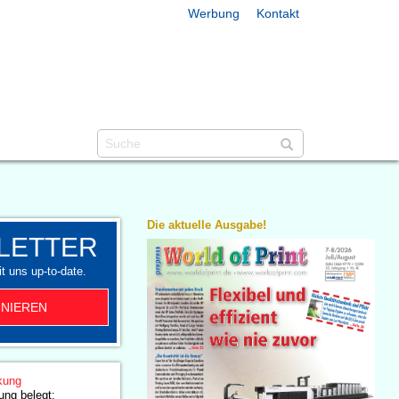
Werbung
Kontakt
Die aktuelle Ausgabe!
LETTER
t uns up-to-date.
NIEREN
kung
ng belegt: