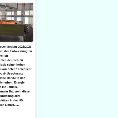
eschäftsjahr 2025/2026
 um ihre Entwicklung zu
ellten
men deutlich zu
Basis seiner hohen
emkompetenz erschließt
Dual- Use-Ansatz
iche Märkte in den
icherheit, Energie,
 industrielle
raler Baustein dieser
ündelung aller
itäten in der HD
es GmbH.......