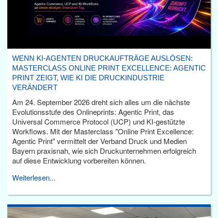
WENN KI-AGENTEN DRUCKAUFTRÄGE AUSLÖSEN:
MASTERCLASS ONLINE PRINT EXCELLENCE: AGENTIC
PRINT ZEIGT, WIE KI DIE DRUCKINDUSTRIE
VERÄNDERT
Am 24. September 2026 dreht sich alles um die nächste
Evolutionsstufe des Onlineprints: Agentic Print, das
Universal Commerce Protocol (UCP) und KI-gestützte
Workflows. Mit der Masterclass "Online Print Excellence:
Agentic Print" vermittelt der Verband Druck und Medien
Bayern praxisnah, wie sich Druckunternehmen erfolgreich
auf diese Entwicklung vorbereiten können.
Weiterlesen...