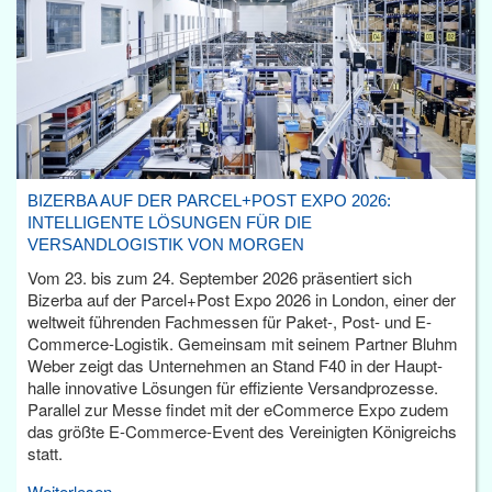
BIZERBA AUF DER PARCEL+POST EXPO 2026:
INTELLIGENTE LÖSUNGEN FÜR DIE
VERSANDLOGISTIK VON MORGEN
Vom 23. bis zum 24. September 2026 präsentiert sich
Bizerba auf der Parcel+Post Expo 2026 in London, einer der
weltweit führenden Fachmessen für Paket-, Post- und E-
Commerce-Logistik. Gemeinsam mit seinem Partner Bluhm
Weber zeigt das Unternehmen an Stand F40 in der Haupt­
halle innovative Lösungen für effiziente Versandprozesse.
Parallel zur Messe findet mit der eCommerce Expo zudem
das größte E-Commerce-Event des Vereinigten Königreichs
statt.
Weiterlesen...