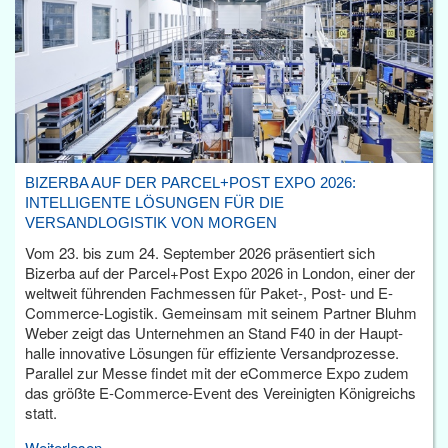
BIZERBA AUF DER PARCEL+POST EXPO 2026:
INTELLIGENTE LÖSUNGEN FÜR DIE
VERSANDLOGISTIK VON MORGEN
Vom 23. bis zum 24. September 2026 präsentiert sich
Bizerba auf der Parcel+Post Expo 2026 in London, einer der
weltweit führenden Fachmessen für Paket-, Post- und E-
Commerce-Logistik. Gemeinsam mit seinem Partner Bluhm
Weber zeigt das Unternehmen an Stand F40 in der Haupt­
halle innovative Lösungen für effiziente Versandprozesse.
Parallel zur Messe findet mit der eCommerce Expo zudem
das größte E-Commerce-Event des Vereinigten Königreichs
statt.
Weiterlesen...