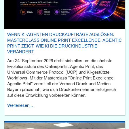
WENN KI-AGENTEN DRUCKAUFTRÄGE AUSLÖSEN:
MASTERCLASS ONLINE PRINT EXCELLENCE: AGENTIC
PRINT ZEIGT, WIE KI DIE DRUCKINDUSTRIE
VERÄNDERT
Am 24. September 2026 dreht sich alles um die nächste
Evolutionsstufe des Onlineprints: Agentic Print, das
Universal Commerce Protocol (UCP) und KI-gestützte
Workflows. Mit der Masterclass "Online Print Excellence:
Agentic Print" vermittelt der Verband Druck und Medien
Bayern praxisnah, wie sich Druckunternehmen erfolgreich
auf diese Entwicklung vorbereiten können.
Weiterlesen...