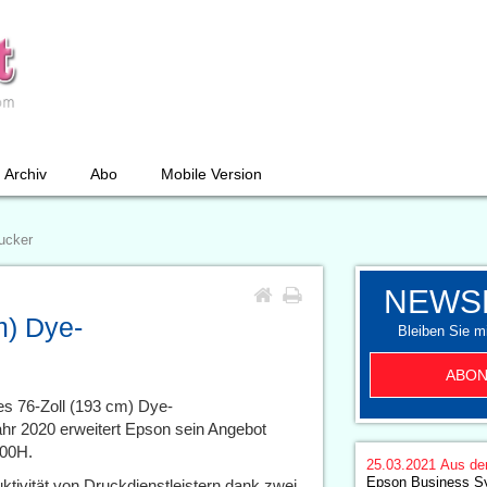
Archiv
Abo
Mobile Version
ucker
NEWS
m) Dye-
Bleiben Sie mi
ABON
es 76-Zoll (193 cm) Dye-
hr 2020 erweitert Epson sein Angebot
000H.
25.03.2021
Aus de
Epson Business Sy
ivität von Druckdienstleistern dank zwei