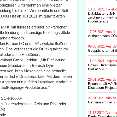
produzieren Unternehmen eine Vielzahl
18.03.2021
Inkjet 
eidung bis hin zu Werbeartikeln und Soft-
DataMaster Lab Pr
0H ist ab Juli 2021 im qualifizierten
zeichnen umweltfr
Produkte aus
 CMYK mit fluoreszierender pinkfarbener
17.03.2021
Aus de
portbekleidung und sonstige Kleidungsstücke
Aufholen nach CO
gabe erfordern.
n den Farben LC und LM1, welche fließende
09.03.2021
Aus de
n. Das verbessert die Druckqualität vor
Gesprächsformat d
mel oder auch Hauttönen.
schland GmbH, erklärt: „Mit Einführung
11.02.2021
Inkjet 
neue Standards im Bereich Dye-
Epson Etikettierlö
BioFach 2021
ten von ihren Maschinen eine schnelle
ierbar hohe Druckresultate. Mit dem neuen
29.01.2021
Aus de
Angebot nun auf den lukrativen Markt für
Epson erhält AA-R
d Soft-Signage-Produkte aus.“
Disclosure Project
r SC-F10000H:
27.01.2021
Aus de
Gemeinsam nachhalt
us fluoreszierendes Gelb und Pink oder
LM)
11.12.2020
Aus de
unde
Platin-Zertifizieru