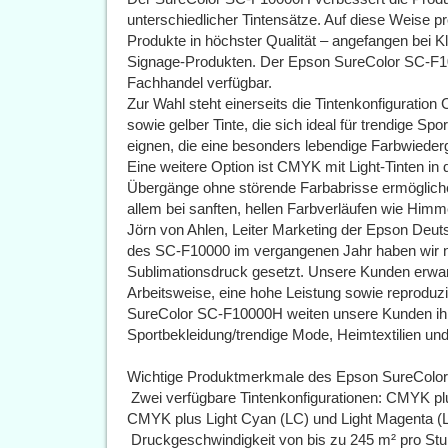
unterschiedlicher Tintensätze. Auf diese Weise 
Produkte in höchster Qualität – angefangen bei Kl
Signage-Produkten. Der Epson SureColor SC-F1000
Fachhandel verfügbar.
Zur Wahl steht einerseits die Tintenkonfiguration
sowie gelber Tinte, die sich ideal für trendige S
eignen, die eine besonders lebendige Farbwieder
Eine weitere Option ist CMYK mit Light-Tinten i
Übergänge ohne störende Farbabrisse ermögliche
allem bei sanften, hellen Farbverläufen wie Him
Jörn von Ahlen, Leiter Marketing der Epson Deut
des SC-F10000 im vergangenen Jahr haben wir 
Sublimationsdruck gesetzt. Unsere Kunden erwar
Arbeitsweise, eine hohe Leistung sowie reproduz
SureColor SC-F10000H weiten unsere Kunden ihr 
Sportbekleidung/trendige Mode, Heimtextilien un
Wichtige Produktmerkmale des Epson SureColo
 Zwei verfügbare Tintenkonfigurationen: CMYK pl
CMYK plus Light Cyan (LC) und Light Magenta (
 Druckgeschwindigkeit von bis zu 245 m² pro St