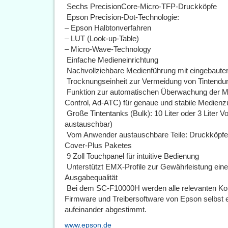
 Sechs PrecisionCore-Micro-TFP-Druckköpfe
 Epson Precision-Dot-Technologie:
– Epson Halbtonverfahren
– LUT (Look-up-Table)
– Micro-Wave-Technology
 Einfache Medieneinrichtung
 Nachvollziehbare Medienführung mit eingebaut
 Trocknungseinheit zur Vermeidung von Tintendu
 Funktion zur automatischen Überwachung der 
Control, Ad-ATC) für genaue und stabile Medienz
 Große Tintentanks (Bulk): 10 Liter oder 3 Liter
austauschbar)
 Vom Anwender austauschbare Teile: Druckköpfe
Cover-Plus Paketes
 9 Zoll Touchpanel für intuitive Bedienung
 Unterstützt EMX-Profile zur Gewährleistung ein
Ausgabequalität
 Bei dem SC-F10000H werden alle relevanten Ko
Firmware und Treibersoftware von Epson selbst e
aufeinander abgestimmt.
www.epson.de