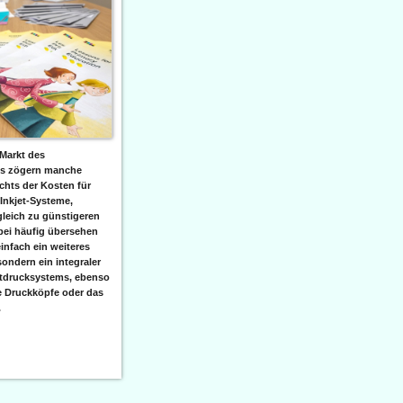
Markt des
ks zögern manche
hts der Kosten für
 Inkjet-Systeme,
leich zu günstigeren
bei häufig übersehen
einfach ein weiteres
sondern ein integraler
etdrucksystems, ebenso
e Druckköpfe oder das
.