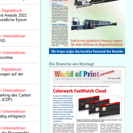
& Digitaldruck
int Awards 2021
eundliche Epson
n Unternehmen
VID
n Unternehmen
ruckbar
Die Branche am Montag!
& Digitaldruck
sungen auf der
n Unternehmen
anking des Carbon
s (CDP)
n Unternehmen
ig erfolgreich
n Unternehmen
ng der Responsible