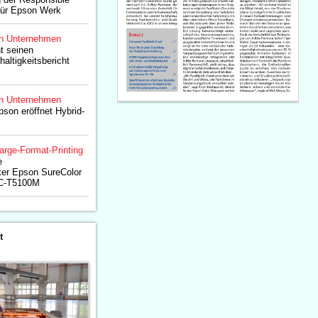
für Epson Werk
n Unternehmen
ht seinen
altigkeitsbericht
n Unternehmen
son eröffnet Hybrid-
arge-Format-Printing
e
ker Epson SureColor
C-T5100M
t