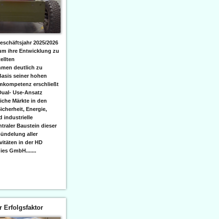
eschäftsjahr 2025/2026
 um ihre Entwicklung zu
ellten
men deutlich zu
Basis seiner hohen
emkompetenz erschließt
Dual- Use-Ansatz
iche Märkte in den
icherheit, Energie,
 industrielle
raler Baustein dieser
ündelung aller
itäten in der HD
es GmbH.......
er Erfolgsfaktor