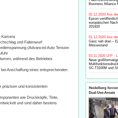
Business Alliance 
02.12.2020
Aus de
Epson veröffentlic
europäischen Nachh
201920
er Kamera
01.12.2020
Aus de
Ganz nah dran – Ep
rchschlag und Faltenwurf
Messestand
Medienspannung (Advanced Auto Tension
ufuhr
03.11.2020
LFP - L
 Volumen, während des Betriebes
Neue großformatig
Multifunktionsdruc
SC-T3100M und S
 bei Anschaffung eines entsprechenden
er präzisen und konsistenten
Heidelberg forcier
Dual-Use-Ansatz
mponenten wie Druckköpfe, Tinte,
ntwickelt und sind daher bestens