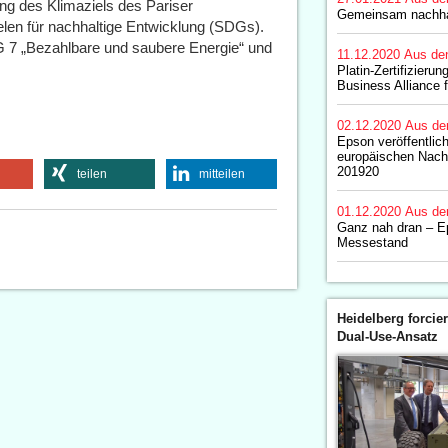
ng des Klimaziels des Pariser
Gemeinsam nachhalt
en für nachhaltige Entwicklung (SDGs).
G 7 „Bezahlbare und saubere Energie“ und
11.12.2020
Aus de
Platin-Zertifizieru
Business Alliance 
02.12.2020
Aus de
Epson veröffentlic
europäischen Nachh
201920
teilen
mitteilen
01.12.2020
Aus de
Ganz nah dran – Ep
Messestand
Heidelberg forcier
Dual-Use-Ansatz