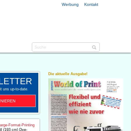
Werbung
Kontakt
Die aktuelle Ausgabe!
LETTER
t uns up-to-date.
NIEREN
arge-Format-Printing
ll (193 cm) Dye-