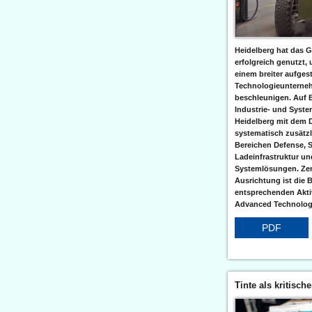
Heidelberg hat das G
erfolgreich genutzt,
einem breiter aufgest
Technologieunterneh
beschleunigen. Auf 
Industrie- und Syst
Heidelberg mit dem 
systematisch zusätzl
Bereichen Defense, S
Ladeinfrastruktur und
Systemlösungen. Zent
Ausrichtung ist die B
entsprechenden Aktiv
Advanced Technologi
PDF
Tinte als kritisch