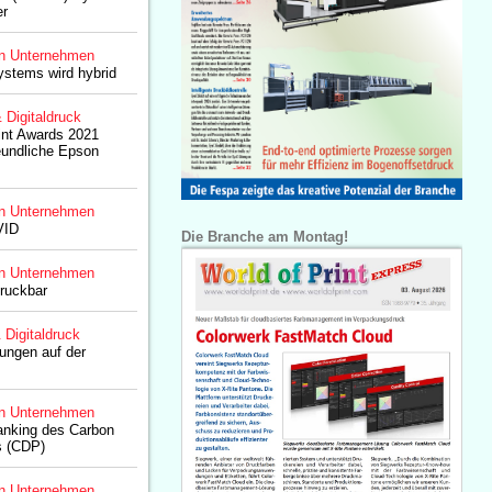
er
n Unternehmen
stems wird hybrid
& Digitaldruck
int Awards 2021
eundliche Epson
n Unternehmen
VID
Die Branche am Montag!
n Unternehmen
ruckbar
& Digitaldruck
sungen auf der
n Unternehmen
anking des Carbon
s (CDP)
n Unternehmen