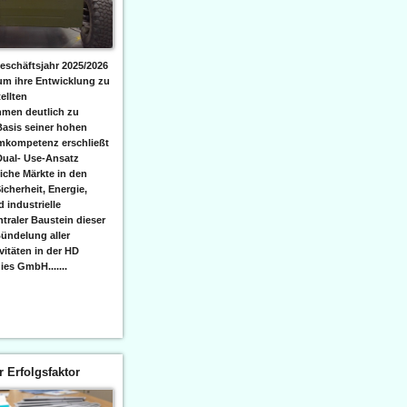
eschäftsjahr 2025/2026
 um ihre Entwicklung zu
ellten
men deutlich zu
Basis seiner hohen
emkompetenz erschließt
Dual- Use-Ansatz
iche Märkte in den
icherheit, Energie,
 industrielle
raler Baustein dieser
ündelung aller
itäten in der HD
es GmbH.......
er Erfolgsfaktor