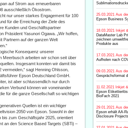
Sublimationsdruck
Japan auf Strom aus erneuerbaren
08 ausschließlich Ökostrom.
25.03.2021
Aus de
t nicht nur unser starkes Engagement für 100
Epson Business Sy
nd für die Erreichung der Ziele des
re Kunden und Geschäftspartner
18.03.2021
Inkjet 
on Präsident Yasunori Ogawa. „Wir hoffen,
DataMaster Lab Pr
t Partnern auf der ganzen Welt
zeichnen umweltfr
Produkte aus
en.“
 logische Konsequenz unserer
17.03.2021
Aus de
in Meerbusch arbeiten wir schon seit über
Aufholen nach CO
uellen. Insgesamt konnten wir damit bis
2 vermeiden,“ sagt Henning Ohlsson,
09.03.2021
Aus de
häftsführer Epson Deutschland GmbH.
Gesprächsformat d
ter, ist aber schlussendlich nur durch
11.02.2021
Inkjet 
arken Verbund können wir voneinander
Epson Etikettierlö
e für die ganze Gesellschaft so wichtigen
BioFach 2021
nerativen Quellen ist ein wichtiger
29.01.2021
Aus de
weltvision 2050 von Epson. Sowohl in der
Epson erhält AA-R
Disclosure Project
en bis zum Geschäftsjahr 2025, orientiert
mt an den Science Based Targets (SBTi) –
27.01.2021
Aus de