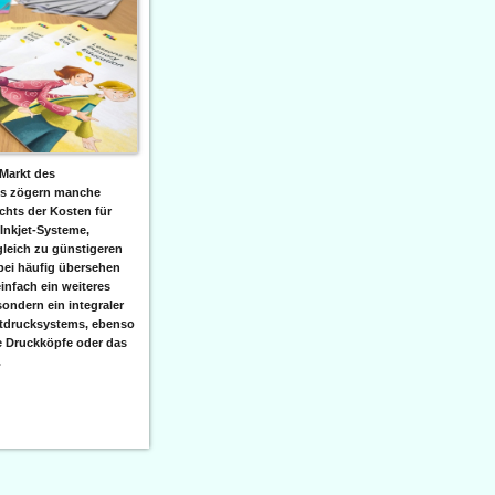
Markt des
ks zögern manche
hts der Kosten für
 Inkjet-Systeme,
leich zu günstigeren
bei häufig übersehen
einfach ein weiteres
sondern ein integraler
etdrucksystems, ebenso
e Druckköpfe oder das
.