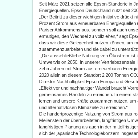
Seit März 2021 setzen alle Epson-Standorte in 
Energiequellen. Epson Deutschland nutzt seit 20
„Der Beitritt zu dieser wichtigen Initiative drück
Prozent Strom aus erneuerbaren Energiequellen u
Pariser Abkommens aus, sondern soll auch unse
ermutigen, den Wechsel zu vollziehen,“ sagt Eps
dass wir diese Gelegenheit nutzen können, um mi
zusammenzuarbeiten und sie dabei zu unterstütz
„Die ausschließliche Nutzung von Ökostrom ist
Umweltvision 2050. In unserer Vertriebszentrale 
zehn Jahren mit Strom aus erneuerbaren Energieq
2020 allein an diesem Standort 2.200 Tonnen CO
Direktor Nachhaltigkeit Epson Europa und Gesc
„Effektiver und nachhaltiger Wandel braucht Vorrei
gemeinsames Handeln zu erreichen. In einem st
lernen und unsere Kräfte zusammen nutzen, um di
und alternativlosen Klimaziele zu erreichen.“
Die hundertprozentige Nutzung von Strom aus rege
Meilenstein der überarbeiteten, langfristigen Um
langfristigen Planung als auch in der mittelfristig
sich der japanische Technologiekonzern insgesa