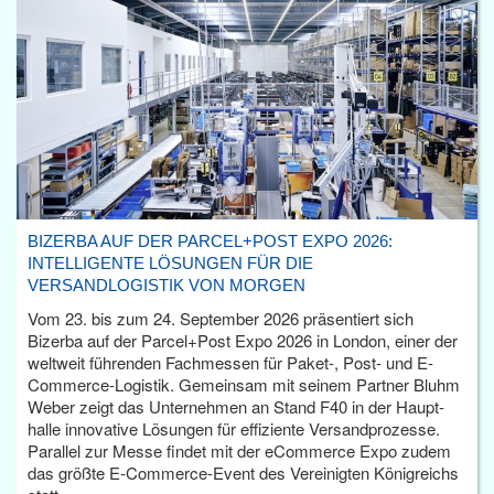
BIZERBA AUF DER PARCEL+POST EXPO 2026:
INTELLIGENTE LÖSUNGEN FÜR DIE
VERSANDLOGISTIK VON MORGEN
Vom 23. bis zum 24. September 2026 präsentiert sich
Bizerba auf der Parcel+Post Expo 2026 in London, einer der
weltweit führenden Fachmessen für Paket-, Post- und E-
Commerce-Logistik. Gemeinsam mit seinem Partner Bluhm
Weber zeigt das Unternehmen an Stand F40 in der Haupt­
halle innovative Lösungen für effiziente Versandprozesse.
Parallel zur Messe findet mit der eCommerce Expo zudem
das größte E-Commerce-Event des Vereinigten Königreichs