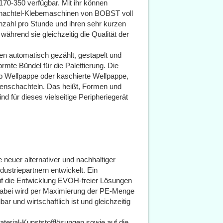
350 verfügbar. Mit ihr können
tschachtel-Klebemaschinen von BOBST voll
zahl pro Stunde und ihren sehr kurzen
 während sie gleichzeitig die Qualität der
en automatisch gezählt, gestapelt und
mte Bündel für die Palettierung. Die
ob Wellpappe oder kaschierte Wellpappe,
denschachteln. Das heißt, Formen und
d für dieses vielseitige Peripheriegerät
neuer alternativer und nachhaltiger
ustriepartnern entwickelt. Ein
f die Entwicklung EVOH-freier Lösungen
 Dabei wird per Maximierung der PE-Menge
r und wirtschaftlich ist und gleichzeitig
terial-Kunststofflösungen sowie auf die