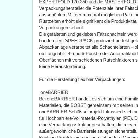
EXPERTFOLD 170-350 und die MASTERFOLD 170-
Verpackungshersteller die Potenziale ihrer Fal
ausschöpfen. Mit der maximal möglichen Paketan
Rüstzeiten erhöht sie signifikant die Produktivität,
Verpackungen schont.
Die gefalteten und geklebten Faltschachteln werd
banderoliert. SPEEDPACK produziert perfekt gefor
Abpackanlage verarbeitet alle Schachtelarten – 
ob Längnaht-, 4- und 6-Punkt- oder Automatikbo
Oberflächen mit verschiedenen Rutschfaktoren sin
keine Herausforderung.
Für die Herstellung flexibler Verpackungen:
 oneBARRIER
Bei oneBARRIER handelt es sich um eine Familie 
Materialien, die BOBST gemeinsam mit seinen Ind
oneBARRIER-Schlüsselprojekt fokussiert sich au
für Hochbarriere-Vollmaterial-Polyethylen (PE).
eine Verpackungsstruktur geschaffen, die recycelba
außergewöhnliche Barriereleistungen sicherstellt.
Künftige Projekte werden sich auf andere Monoma