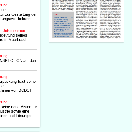
kung
eue
tur zur Gestaltung der
ckungswelt bekannt
n Unternehmen
edeutung seines
rs in Meerbusch
kung
INSPECTION auf den
kung
erpackung baut seine
eue
chinen von BOBST
kung
seine neue Vision für
ustrie sowie eine
inen und Lösungen