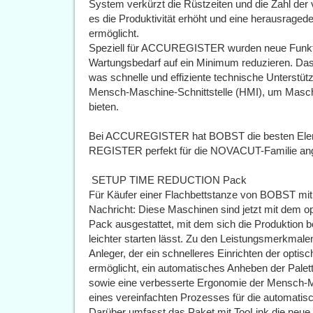
System verkürzt die Rüstzeiten und die Zahl der
es die Produktivität erhöht und eine herausragede
ermöglicht.
Speziell für ACCUREGISTER wurden neue Funktio
Wartungsbedarf auf ein Minimum reduzieren. Das 
was schnelle und effiziente technische Unterstütz
Mensch-Maschine-Schnittstelle (HMI), um Masc
bieten.
Bei ACCUREGISTER hat BOBST die besten Ele
REGISTER perfekt für die NOVACUT-Familie an
 SETUP TIME REDUCTION Pack
Für Käufer einer Flachbettstanze von BOBST mit
Nachricht: Diese Maschinen sind jetzt mit d
Pack ausgestattet, mit dem sich die Produktion be
leichter starten lässt. Zu den Leistungsmerkmale
Anleger, der ein schnelleres Einrichten der op
ermöglicht, ein automatisches Anheben der Palet
sowie eine verbesserte Ergonomie der Mensch-Ma
eines vereinfachten Prozesses für die automati
Darüber umfasst das Paket mit TooLink die neu