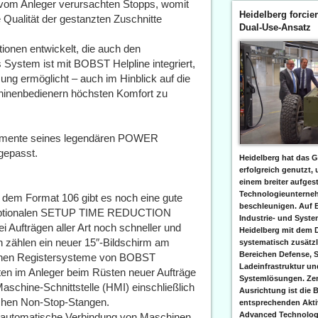
 vom Anleger verursachten Stopps, womit
Heidelberg forcier
 Qualität der gestanzten Zuschnitte
Dual-Use-Ansatz
nen entwickelt, die auch den
System ist mit BOBST Helpline integriert,
ung ermöglicht – auch im Hinblick auf die
hinenbedienern höchsten Komfort zu
mente seines legendären POWER
gepasst.
Heidelberg hat das G
erfolgreich genutzt,
einem breiter aufgest
Technologieunterneh
 dem Format 106 gibt es noch eine gute
beschleunigen. Auf 
em optionalen SETUP TIME REDUCTION
Industrie- und Syst
i Aufträgen aller Art noch schneller und
Heidelberg mit dem 
n zählen ein neuer 15″-Bildschirm am
systematisch zusätzl
Bereichen Defense, S
tischen Registersysteme von BOBST
Ladeinfrastruktur und
ten im Anleger beim Rüsten neuer Aufträge
Systemlösungen. Zent
schine-Schnittstelle (HMI) einschließlich
Ausrichtung ist die B
schen Non-Stop-Stangen.
entsprechenden Aktiv
Advanced Technologi
e automatische Verbindung von Maschinen