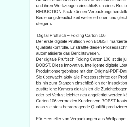
und ihren Werkzeugen einschließlich eines Re
REDUCTION Pack können Verpackungshersteller ih
Bedienungsfreudlichkeit weiter erhöhen und gleic
steigern.
 Digital Prüftisch – Folding Carton 106
Der erste digitale Prüftisch von BOBST markierte
Qualitätskontrolle. Er straffte diesen Prozessschr
automatisierte das Berichtswesen.
Der digitale Prüftisch Folding Carton 106 ist die 
BOBST. Diese innovative, intelligente digitale Lö
Produktionsergebnisse mit den Original-PDF-Dat
Sie überwacht aktiv alle Prozessschritte der Pr
bis hin zum Stanzen einschließlich der Inspektio
zusätzliche Kamera digitalisiert die Zurichtebog
oder bei Verlust leichter neu angefertigt werden k
Carton 106 vermeiden Kunden von BOBST kostspie
dass sie stets hervorragende Qualität produziere
Für Hersteller von Verpackungen aus Wellpappe: