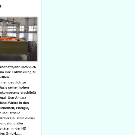
t
eschäftsjahr 2025/2026
 um ihre Entwicklung zu
ellten
men deutlich zu
Basis seiner hohen
emkompetenz erschließt
Dual- Use-Ansatz
iche Märkte in den
icherheit, Energie,
 industrielle
raler Baustein dieser
ündelung aller
itäten in der HD
es GmbH.......