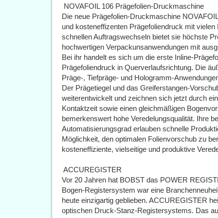
 NOVAFOIL 106 Prägefolien-Druckmaschine
Die neue Prägefolien-Druckmaschine NOVAFOIL 106
und kosteneffizenten Prägefoliendruck mit vielen
schnellen Auftragswechseln bietet sie höchste Pr
hochwertigen Verpackunsanwendungen mit ausgef
Bei ihr handelt es sich um die erste Inline-Prä
Prägefoliendruck in Querverlaufsrichtung. Die äu
Präge-, Tiefpräge- und Hologramm-Anwendungen 
Der Prägetiegel und das Greiferstangen-Vorsc
weiterentwickelt und zeichnen sich jetzt durch e
Kontaktzeit sowie einen gleichmäßigen Bogenvors
bemerkenswert hohe Veredelungsqualität. Ihre be
Automatisierungsgrad erlauben schnelle Produkti
Möglichkeit, den optimalen Folienvorschub zu ber
kosteneffiziente, vielseitige und produktive Ver
 ACCUREGISTER
Vor 20 Jahren hat BOBST das POWER REGISTER v
Bogen-Registersystem war eine Branchenneuheit u
heute einzigartig geblieben. ACCUREGISTER heiß
optischen Druck-Stanz-Registersystems. Das a