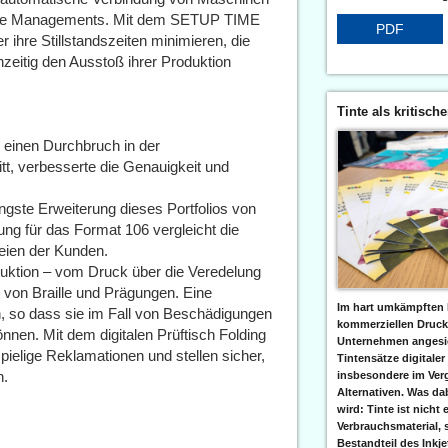
cipe Managements. Mit dem SETUP TIME
PDF
re Stillstandszeiten minimieren, die
hzeitig den Ausstoß ihrer Produktion
Tinte als kritisch
 einen Durchbruch in der
itt, verbesserte die Genauigkeit und
jüngste Erweiterung dieses Portfolios von
sung für das Format 106 vergleicht die
eien der Kunden.
oduktion – vom Druck über die Veredelung
n von Braille und Prägungen. Eine
Im hart umkämpften 
en, so dass sie im Fall von Beschädigungen
kommerziellen Druc
önnen. Mit dem digitalen Prüftisch Folding
Unternehmen angesic
lige Reklamationen und stellen sicher,
Tintensätze digitaler
n.
insbesondere im Verg
Alternativen. Was da
wird: Tinte ist nicht 
Verbrauchsmaterial, 
Bestandteil des Inkj