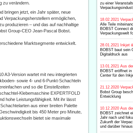
g zu verändern.
zu einer Veranstal
Verpackungsindust
d bringen jetzt, ein Jahr später, neue
nd Verpackungsherstellern ermöglichen,
18.02.2021
Verpac
t zu produzieren – und das auf nachhaltige
Alle Teile miteinan
BOBST Connect die
t Bobst Group-CEO Jean-Pascal Bobst.
Verpackungswelt f
erschiedene Marktsegmente entwickelt.
28.01.2021
Inkjet 
BOBST baut sein G
Digitaldruck aus
13.01.2021
Aus de
BOBST eröffnet in
 A3-Version wartet mit neu integrierten
Center für den Inkj
tikboden- sowie 4- und 6-Punkt-Schachteln
reinfachen und so die Einstellzeiten
21.12.2020
Verpac
Bobst Group beschl
Faltschachtel-Klebemaschine EXPERTFOLD
Entwicklung
d hohe Leistungsfähigkeit. Mit ihr lässt
Schachtelarten aus einer breiten Palette
10.12.2020
Aus de
r Geschwindigkeit bis 450 Meter pro Minute,
BOBST zeichnet ei
Jahr nach und fokus
duktionswechseln bietet sie maximale
Zukunft der Verpac
und darüber hinaus