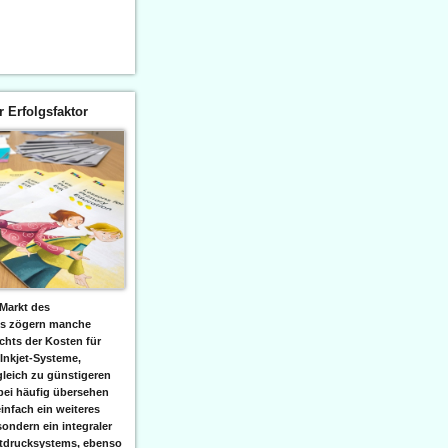
er Erfolgsfaktor
Markt des
ks zögern manche
hts der Kosten für
 Inkjet-Systeme,
leich zu günstigeren
bei häufig übersehen
einfach ein weiteres
sondern ein integraler
etdrucksystems, ebenso