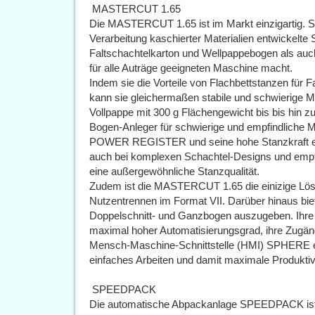
 MASTERCUT 1.65
Die MASTERCUT 1.65 ist im Markt einzigartig. Sie 
Verarbeitung kaschierter Materialien entwickelte 
Faltschachtelkarton und Wellpappebogen als auch
für alle Auträge geeigneten Maschine macht.
Indem sie die Vorteile von Flachbettstanzen für 
kann sie gleichermaßen stabile und schwierige Ma
Vollpappe mit 300 g Flächengewicht bis bis hin z
Bogen-Anleger für schwierige und empfindliche Ma
POWER REGISTER und seine hohe Stanzkraft erm
auch bei komplexen Schachtel-Designs und empfin
eine außergewöhnliche Stanzqualität.
Zudem ist die MASTERCUT 1.65 die einizige Lös
Nutzentrennen im Format VII. Darüber hinaus biete
Doppelschnitt- und Ganzbogen auszugeben. Ihre
maximal hoher Automatisierungsgrad, ihre Zugängli
Mensch-Maschine-Schnittstelle (HMI) SPHERE 
einfaches Arbeiten und damit maximale Produktivi
 SPEEDPACK
Die automatische Abpackanlage SPEEDPACK ist