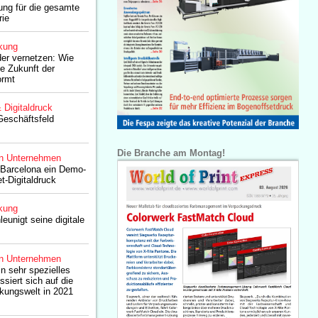
tung für die gesamte
rie
kung
der vernetzen: Wie
 Zukunft der
ormt
& Digitaldruck
eschäftsfeld
Die Branche am Montag!
n Unternehmen
 Barcelona ein Demo-
et-Digitaldruck
kung
eunigt seine digitale
n Unternehmen
n sehr spezielles
siert sich auf die
kungswelt in 2021