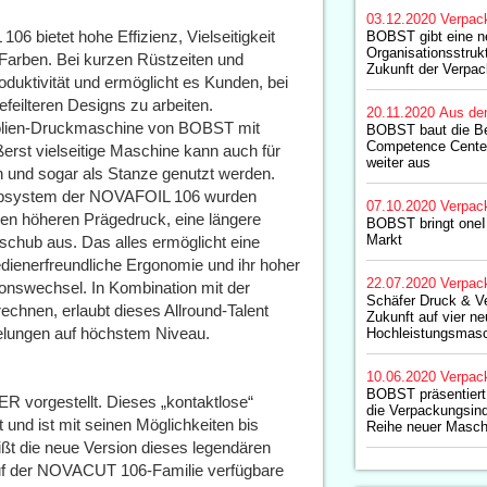
03.12.2020
Verpac
 bietet hohe Effizienz, Vielseitigkeit
BOBST gibt eine n
Organisationsstruk
 Farben. Bei kurzen Rüstzeiten und
Zukunft der Verpa
oduktivität und ermöglicht es Kunden, bei
eilteren Designs zu arbeiten.
20.11.2020
Aus de
gefolien-Druckmaschine von BOBST mit
BOBST baut die B
Competence Cente
ßerst vielseitige Maschine kann auch für
weiter aus
und sogar als Stanze genutzt werden.
hubsystem der NOVAFOIL 106 wurden
07.10.2020
Verpac
inen höheren Prägedruck, eine längere
BOBST bringt one
Markt
chub aus. Das alles ermöglicht eine
dienerfreundliche Ergonomie und ihr hoher
22.07.2020
Verpac
onswechsel. In Kombination mit der
Schäfer Druck & V
echnen, erlaubt dieses Allround-Talent
Zukunft auf vier n
edelungen auf höchstem Niveau.
Hochleistungsmas
10.06.2020
Verpac
BOBST präsentiert 
orgestellt. Dieses „kontaktlose“
die Verpackungsind
nd ist mit seinen Möglichkeiten bis
Reihe neuer Masch
t die neue Version dieses legendären
uf der NOVACUT 106-Familie verfügbare