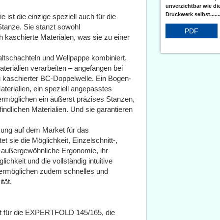
unverzichtbar wie di
Druckwerk selbst......
ist die einzige speziell auch für die
Stanze. Sie stanzt sowohl
PDF
 kaschierte Materialen, was sie zu einer
Faltschachteln und Wellpappe kombiniert,
terialien verarbeiten – angefangen bei
u kaschierter BC-Doppelwelle. Ein Bogen-
terialien, ein speziell angepasstes
öglichen ein äußerst präzises Stanzen,
dlichen Materialien. Und sie garantieren
ung auf dem Market für das
t sie die Möglichkeit, Einzelschnitt-,
 außergewöhnliche Ergonomie, ihr
chkeit und die vollständig intuitive
ermöglichen zudem schnelles und
tät.
 für die EXPERTFOLD 145/165, die