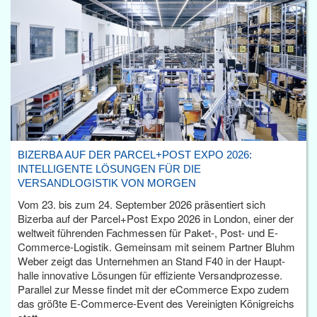
BIZERBA AUF DER PARCEL+POST EXPO 2026:
INTELLIGENTE LÖSUNGEN FÜR DIE
VERSANDLOGISTIK VON MORGEN
Vom 23. bis zum 24. September 2026 präsentiert sich
Bizerba auf der Parcel+Post Expo 2026 in London, einer der
weltweit führenden Fachmessen für Paket-, Post- und E-
Commerce-Logistik. Gemeinsam mit seinem Partner Bluhm
Weber zeigt das Unternehmen an Stand F40 in der Haupt­
halle innovative Lösungen für effiziente Versandprozesse.
Parallel zur Messe findet mit der eCommerce Expo zudem
das größte E-Commerce-Event des Vereinigten Königreichs