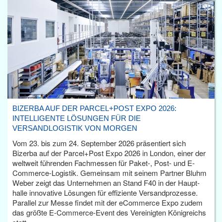
BIZERBA AUF DER PARCEL+POST EXPO 2026:
INTELLIGENTE LÖSUNGEN FÜR DIE
VERSANDLOGISTIK VON MORGEN
Vom 23. bis zum 24. September 2026 präsentiert sich
Bizerba auf der Parcel+Post Expo 2026 in London, einer der
weltweit führenden Fachmessen für Paket-, Post- und E-
Commerce-Logistik. Gemeinsam mit seinem Partner Bluhm
Weber zeigt das Unternehmen an Stand F40 in der Haupt­
halle innovative Lösungen für effiziente Versandprozesse.
Parallel zur Messe findet mit der eCommerce Expo zudem
das größte E-Commerce-Event des Vereinigten Königreichs