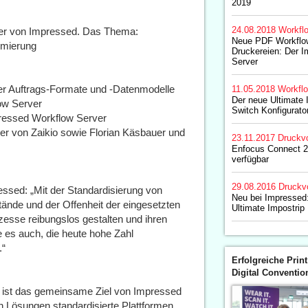
2019
24.08.2018
Workfl
auer von Impressed. Das Thema:
Neue PDF Workflow
rmierung
Druckereien: Der 
Server
rter Auftrags-Formate und -Datenmodelle
11.05.2018
Workfl
Der neue Ultimate 
ow Server
Switch Konfigurato
pressed Workflow Server
eyer von Zaikio sowie Florian Käsbauer und
23.11.2017
Druckvo
Enfocus Connect 2
verfügbar
29.08.2016
Druckv
ssed: „Mit der Standardisierung von
Neu bei Impressed:
tände und der Offenheit der eingesetzten
Ultimate Impostrip
esse reibungslos gestalten und ihren
e es auch, die heute hohe Zahl
.“
Erfolgreiche Print
Digital Conventio
ie ist das gemeinsame Ziel von Impressed
 Lösungen standardisierte Plattformen