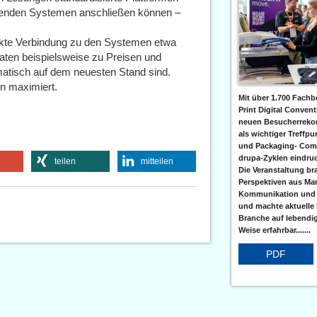
tehenden Systemen anschließen können –
rekte Verbindung zu den Systemen etwa
Daten beispielsweise zu Preisen und
matisch auf dem neuesten Stand sind.
en maximiert.
Mit über 1.700 Fach
Print Digital Conven
neuen Besucherrekord
als wichtiger Treffpu
und Packaging- Com
drupa-Zyklen eindruc
teilen
mitteilen
Die Veranstaltung br
Perspektiven aus Mar
Kommunikation und
und machte aktuelle
Branche auf lebendi
Weise erfahrbar.......
PDF