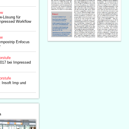
ow
-Lösung für
Impressed Workflow
ow
Impostrip Enfocus
r
rstufe
017 bei Impressed
orstufe
 Insoft Imp und
n