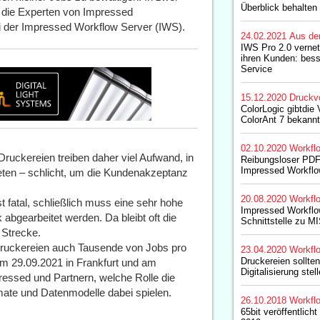
Überblick behalten
die Experten von Impressed
ei der Impressed Workflow Server (IWS).
24.02.2021
Aus de
IWS Pro 2.0 vernet
ihren Kunden: bess
Service
15.12.2020
Druckv
ColorLogic gibtdie 
ColorAnt 7 bekannt
02.10.2020
Workfl
Druckereien treiben daher viel Aufwand, in
Reibungsloser PDF
Impressed Workflo
eten – schlicht, um die Kundenakzeptanz
20.08.2020
Workfl
t fatal, schließlich muss eine sehr hohe
Impressed Workflo
 abgearbeitet werden. Da bleibt oft die
Schnittstelle zu M
 Strecke.
ruckereien auch Tausende von Jobs pro
23.04.2020
Workfl
Druckereien sollten
m 29.09.2021 in Frankfurt und am
Digitalisierung stel
essed und Partnern, welche Rolle die
rmate und Datenmodelle dabei spielen.
26.10.2018
Workfl
65bit veröffentlic