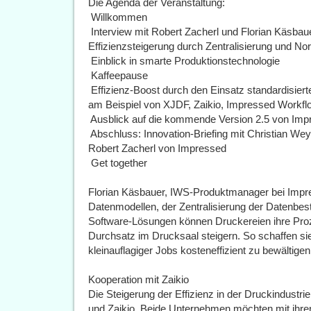
Die Agenda der Veranstaltung:
 Willkommen
 Interview mit Robert Zacherl und Florian Käsb
Effizienzsteigerung durch Zentralisierung und No
 Einblick in smarte Produktionstechnologie
 Kaffeepause
 Effizienz-Boost durch den Einsatz standardisie
am Beispiel von XJDF, Zaikio, Impressed Workfl
 Ausblick auf die kommende Version 2.5 von Im
 Abschluss: Innovation-Briefing mit Christian W
Robert Zacherl von Impressed
 Get together
Florian Käsbauer, IWS-Produktmanager bei Impre
Datenmodellen, der Zentralisierung der Datenbes
Software-Lösungen können Druckereien ihre Proz
Durchsatz im Drucksaal steigern. So schaffen si
kleinauflagiger Jobs kosteneffizient zu bewältigen
Kooperation mit Zaikio
Die Steigerung der Effizienz in der Druckindustr
und Zaikio. Beide Unternehmen möchten mit ihren