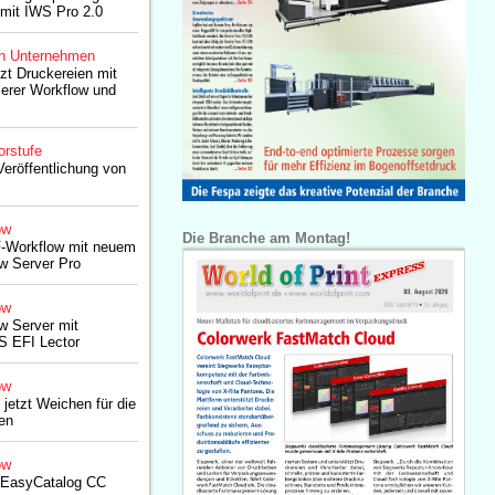
 mit IWS Pro 2.0
n Unternehmen
zt Druckereien mit
erer Workflow und
orstufe
Veröffentlichung von
ow
Die Branche am Montag!
-Workflow mit neuem
w Server Pro
ow
w Server mit
IS EFI Lector
ow
 jetzt Weichen für die
len
ow
ht EasyCatalog CC