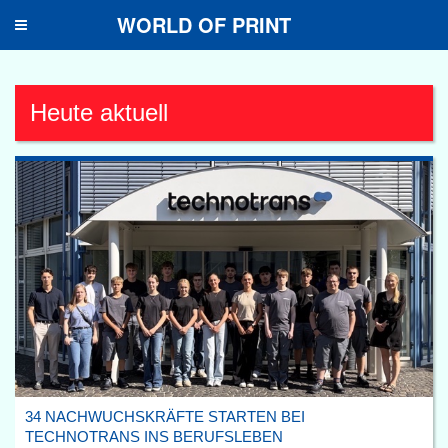
WORLD OF PRINT
Toggle
navigation
Heute aktuell
34 NACHWUCHSKRÄFTE STARTEN BEI
TECHNOTRANS INS BERUFSLEBEN