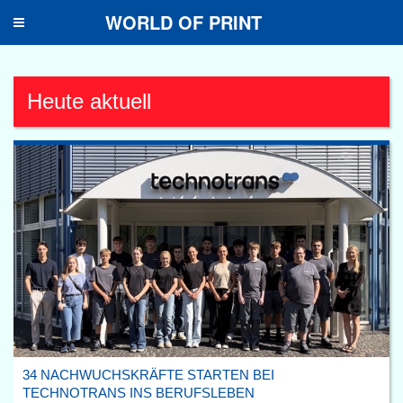
WORLD OF PRINT
Toggle
navigation
Heute aktuell
34 NACHWUCHSKRÄFTE STARTEN BEI
TECHNOTRANS INS BERUFSLEBEN