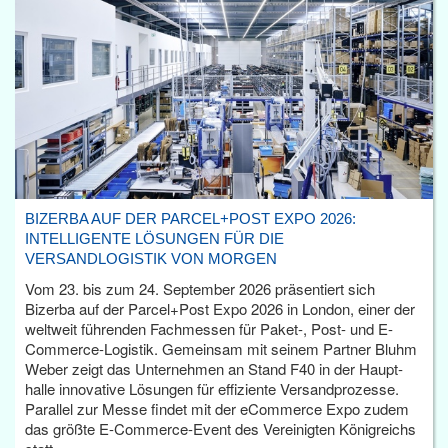
BIZERBA AUF DER PARCEL+POST EXPO 2026:
INTELLIGENTE LÖSUNGEN FÜR DIE
VERSANDLOGISTIK VON MORGEN
Vom 23. bis zum 24. September 2026 präsentiert sich
Bizerba auf der Parcel+Post Expo 2026 in London, einer der
weltweit führenden Fachmessen für Paket-, Post- und E-
Commerce-Logistik. Gemeinsam mit seinem Partner Bluhm
Weber zeigt das Unternehmen an Stand F40 in der Haupt­
halle innovative Lösungen für effiziente Versandprozesse.
Parallel zur Messe findet mit der eCommerce Expo zudem
das größte E-Commerce-Event des Vereinigten Königreichs