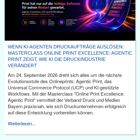
WENN KI-AGENTEN DRUCKAUFTRÄGE AUSLÖSEN:
MASTERCLASS ONLINE PRINT EXCELLENCE: AGENTIC
PRINT ZEIGT, WIE KI DIE DRUCKINDUSTRIE
VERÄNDERT
Am 24. September 2026 dreht sich alles um die nächste
Evolutionsstufe des Onlineprints: Agentic Print, das
Universal Commerce Protocol (UCP) und KI-gestützte
Workflows. Mit der Masterclass "Online Print Excellence:
Agentic Print" vermittelt der Verband Druck und Medien
Bayern praxisnah, wie sich Druckunternehmen erfolgreich
auf diese Entwicklung vorbereiten können.
Weiterlesen...