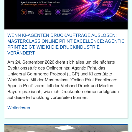
WENN KI-AGENTEN DRUCKAUFTRÄGE AUSLÖSEN:
MASTERCLASS ONLINE PRINT EXCELLENCE: AGENTIC
PRINT ZEIGT, WIE KI DIE DRUCKINDUSTRIE
VERÄNDERT
Am 24. September 2026 dreht sich alles um die nächste
Evolutionsstufe des Onlineprints: Agentic Print, das
Universal Commerce Protocol (UCP) und KI-gestützte
Workflows. Mit der Masterclass "Online Print Excellence:
Agentic Print" vermittelt der Verband Druck und Medien
Bayern praxisnah, wie sich Druckunternehmen erfolgreich
auf diese Entwicklung vorbereiten können.
Weiterlesen...