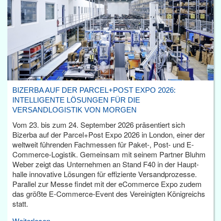
BIZERBA AUF DER PARCEL+POST EXPO 2026:
INTELLIGENTE LÖSUNGEN FÜR DIE
VERSANDLOGISTIK VON MORGEN
Vom 23. bis zum 24. September 2026 präsentiert sich
Bizerba auf der Parcel+Post Expo 2026 in London, einer der
weltweit führenden Fachmessen für Paket-, Post- und E-
Commerce-Logistik. Gemeinsam mit seinem Partner Bluhm
Weber zeigt das Unternehmen an Stand F40 in der Haupt­
halle innovative Lösungen für effiziente Versandprozesse.
Parallel zur Messe findet mit der eCommerce Expo zudem
das größte E-Commerce-Event des Vereinigten Königreichs
statt.
Weiterlesen...