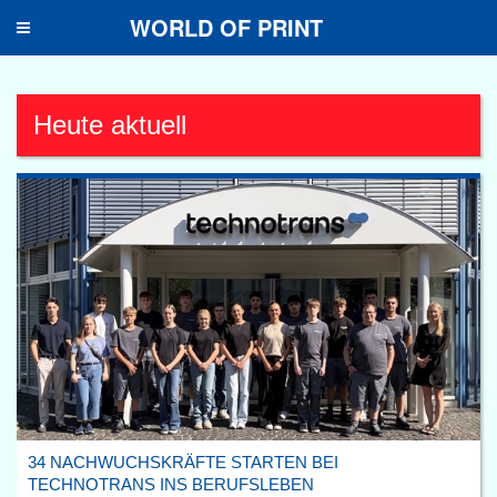
WORLD OF PRINT
Toggle
navigation
Heute aktuell
34 NACHWUCHSKRÄFTE STARTEN BEI
TECHNOTRANS INS BERUFSLEBEN