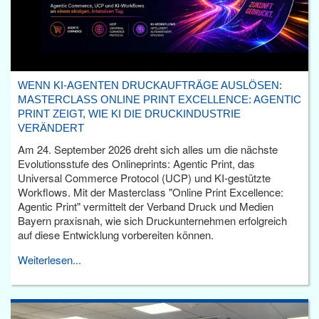
WENN KI-AGENTEN DRUCKAUFTRÄGE AUSLÖSEN:
MASTERCLASS ONLINE PRINT EXCELLENCE: AGENTIC
PRINT ZEIGT, WIE KI DIE DRUCKINDUSTRIE
VERÄNDERT
Am 24. September 2026 dreht sich alles um die nächste
Evolutionsstufe des Onlineprints: Agentic Print, das
Universal Commerce Protocol (UCP) und KI-gestützte
Workflows. Mit der Masterclass "Online Print Excellence:
Agentic Print" vermittelt der Verband Druck und Medien
Bayern praxisnah, wie sich Druckunternehmen erfolgreich
auf diese Entwicklung vorbereiten können.
Weiterlesen...