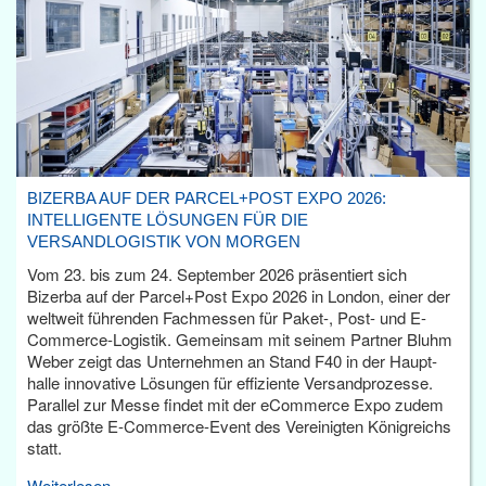
BIZERBA AUF DER PARCEL+POST EXPO 2026:
INTELLIGENTE LÖSUNGEN FÜR DIE
VERSANDLOGISTIK VON MORGEN
Vom 23. bis zum 24. September 2026 präsentiert sich
Bizerba auf der Parcel+Post Expo 2026 in London, einer der
weltweit führenden Fachmessen für Paket-, Post- und E-
Commerce-Logistik. Gemeinsam mit seinem Partner Bluhm
Weber zeigt das Unternehmen an Stand F40 in der Haupt­
halle innovative Lösungen für effiziente Versandprozesse.
Parallel zur Messe findet mit der eCommerce Expo zudem
das größte E-Commerce-Event des Vereinigten Königreichs
statt.
Weiterlesen...