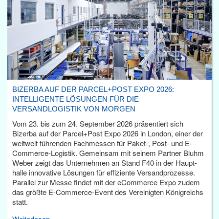
BIZERBA AUF DER PARCEL+POST EXPO 2026:
INTELLIGENTE LÖSUNGEN FÜR DIE
VERSANDLOGISTIK VON MORGEN
Vom 23. bis zum 24. September 2026 präsentiert sich
Bizerba auf der Parcel+Post Expo 2026 in London, einer der
weltweit führenden Fachmessen für Paket-, Post- und E-
Commerce-Logistik. Gemeinsam mit seinem Partner Bluhm
Weber zeigt das Unternehmen an Stand F40 in der Haupt­
halle innovative Lösungen für effiziente Versandprozesse.
Parallel zur Messe findet mit der eCommerce Expo zudem
das größte E-Commerce-Event des Vereinigten Königreichs
statt.
Weiterlesen...