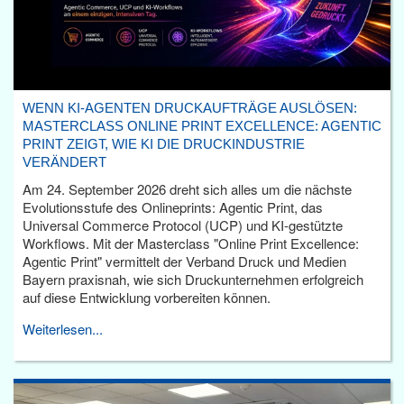
WENN KI-AGENTEN DRUCKAUFTRÄGE AUSLÖSEN:
MASTERCLASS ONLINE PRINT EXCELLENCE: AGENTIC
PRINT ZEIGT, WIE KI DIE DRUCKINDUSTRIE
VERÄNDERT
Am 24. September 2026 dreht sich alles um die nächste
Evolutionsstufe des Onlineprints: Agentic Print, das
Universal Commerce Protocol (UCP) und KI-gestützte
Workflows. Mit der Masterclass "Online Print Excellence:
Agentic Print" vermittelt der Verband Druck und Medien
Bayern praxisnah, wie sich Druckunternehmen erfolgreich
auf diese Entwicklung vorbereiten können.
Weiterlesen...