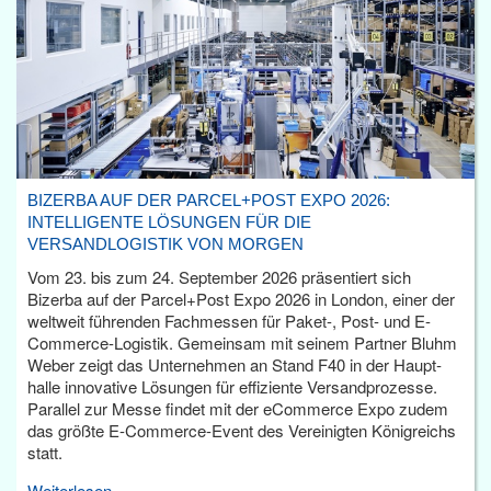
BIZERBA AUF DER PARCEL+POST EXPO 2026:
INTELLIGENTE LÖSUNGEN FÜR DIE
VERSANDLOGISTIK VON MORGEN
Vom 23. bis zum 24. September 2026 präsentiert sich
Bizerba auf der Parcel+Post Expo 2026 in London, einer der
weltweit führenden Fachmessen für Paket-, Post- und E-
Commerce-Logistik. Gemeinsam mit seinem Partner Bluhm
Weber zeigt das Unternehmen an Stand F40 in der Haupt­
halle innovative Lösungen für effiziente Versandprozesse.
Parallel zur Messe findet mit der eCommerce Expo zudem
das größte E-Commerce-Event des Vereinigten Königreichs
statt.
Weiterlesen...