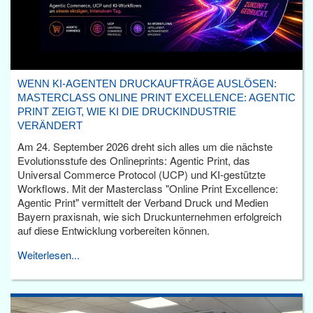
WENN KI-AGENTEN DRUCKAUFTRÄGE AUSLÖSEN:
MASTERCLASS ONLINE PRINT EXCELLENCE: AGENTIC
PRINT ZEIGT, WIE KI DIE DRUCKINDUSTRIE
VERÄNDERT
Am 24. September 2026 dreht sich alles um die nächste
Evolutionsstufe des Onlineprints: Agentic Print, das
Universal Commerce Protocol (UCP) und KI-gestützte
Workflows. Mit der Masterclass "Online Print Excellence:
Agentic Print" vermittelt der Verband Druck und Medien
Bayern praxisnah, wie sich Druckunternehmen erfolgreich
auf diese Entwicklung vorbereiten können.
Weiterlesen...