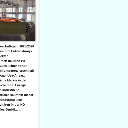
eschäftsjahr 2025/2026
 um ihre Entwicklung zu
ellten
men deutlich zu
Basis seiner hohen
emkompetenz erschließt
Dual- Use-Ansatz
iche Märkte in den
icherheit, Energie,
 industrielle
raler Baustein dieser
ündelung aller
itäten in der HD
es GmbH.......