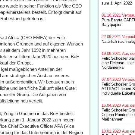
zum 1. April 2022
ao wurde in seiner Funktion als Vice CEO
ierherstellers bestellt. Er folgt damit auf
01.10.2021
Verbrau
Ruhestand getreten ist.
Pure Baryta CAPTU
Barytpapier
22.09.2021
Verpac
 East Africa (CSO EMEA) der Felix
Natürlich nachhalti
önlichen Gründen und auf eigenen Wunsch
ar seit dem Jahr 1992 in mehreren
19.08.2021
Aus de
ortete er seit dem Jahr 2020 aus dem BoE
Felix Schoeller plan
kauf der Gruppe.
eine Release Liner 
Nordamerika
 Igel maßgeblichen Anteil an der
und am strategischen Ausbau unseres
07.07.2020
Verbrau
hm außerordentlich. Wir bedauern sein
Felix Schoeller Gro
che und berufliche Zukunft alles Gute“,
ATTRACT neuen Sp
individuelle Etiket
choeller Group. Die Aufgaben von
tsleitung neu verteilt.
16.04.2020
Aus de
Felix Schoeller Gro
; Yong Li Gao neu in das BoE bestellt.
Corona-Pandemie m
Maßnahmen
Wirkung zum 1. Januar 2022 zum neuen
Vice Chief Executive Officer APA (Vice
18.01.2020
Aus de
ortung für das Unternehmen in der Region