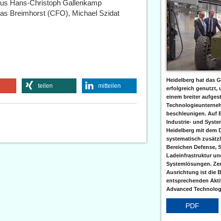
 aus Hans-Christoph Gallenkamp
s Breimhorst (CFO), Michael Szidat
Heidelberg hat das G
teilen
mitteilen
erfolgreich genutzt,
einem breiter aufgest
Technologieunterneh
beschleunigen. Auf 
Industrie- und Syst
Heidelberg mit dem 
systematisch zusätzl
Bereichen Defense, S
Ladeinfrastruktur und
Systemlösungen. Zent
Ausrichtung ist die B
entsprechenden Aktiv
Advanced Technologi
PDF