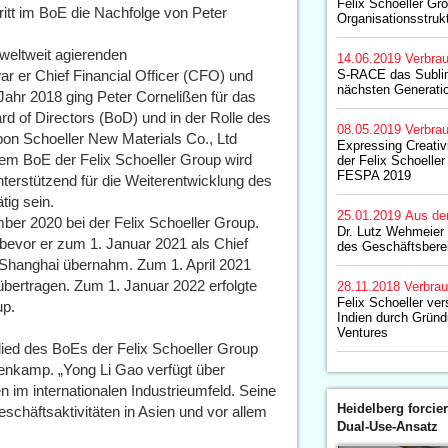
Felix Schoeller Gr
tritt im BoE die Nachfolge von Peter
Organisationsstruk
weltweit agierenden
14.06.2019
Verbrau
war er Chief Financial Officer (CFO) und
S-RACE das Sublim
nächsten Generati
Jahr 2018 ging Peter Cornelißen für das
d of Directors (BoD) und in der Rolle des
08.05.2019
Verbrau
on Schoeller New Materials Co., Ltd
Expressing Creativ
m BoE der Felix Schoeller Group wird
der Felix Schoeller
FESPA 2019
nterstützend für die Weiterentwicklung des
tig sein.
25.01.2019
Aus de
mber 2020 bei der Felix Schoeller Group.
Dr. Lutz Wehmeier i
bevor er zum 1. Januar 2021 als Chief
des Geschäftsberei
n Shanghai übernahm. Zum 1. April 2021
bertragen. Zum 1. Januar 2022 erfolgte
28.11.2018
Verbrau
Felix Schoeller ve
up.
Indien durch Gründ
Ventures
lied des BoEs der Felix Schoeller Group
lenkamp. „Yong Li Gao verfügt über
n im internationalen Industrieumfeld. Seine
Heidelberg forcier
chäftsaktivitäten in Asien und vor allem
Dual-Use-Ansatz