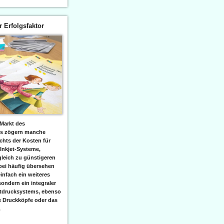
er Erfolgsfaktor
Markt des
ks zögern manche
hts der Kosten für
 Inkjet-Systeme,
leich zu günstigeren
bei häufig übersehen
einfach ein weiteres
sondern ein integraler
etdrucksystems, ebenso
e Druckköpfe oder das
.