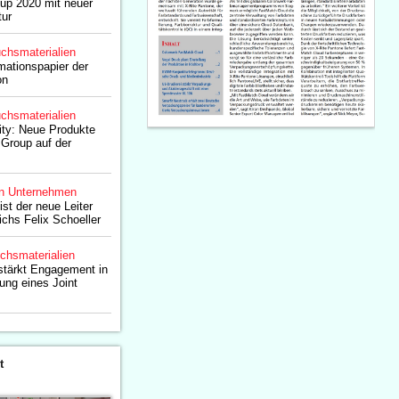
oup 2020 mit neuer
tur
chsmaterialien
ationspapier der
on
chsmaterialien
ity: Neue Produkte
 Group auf der
n Unternehmen
st der neue Leiter
chs Felix Schoeller
chsmaterialien
rstärkt Engagement in
ung eines Joint
t