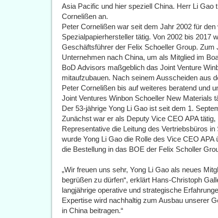
Asia Pacific und hier speziell China. Herr Li Gao 
Cornelißen an.
Peter Cornelißen war seit dem Jahr 2002 für den 
Spezialpapierhersteller tätig. Von 2002 bis 2017 
Geschäftsführer der Felix Schoeller Group. Zum 
Unternehmen nach China, um als Mitglied im Boar
BoD Advisors maßgeblich das Joint Venture Winb
mitaufzubauen. Nach seinem Ausscheiden aus de
Peter Cornelißen bis auf weiteres beratend und u
Joint Ventures Winbon Schoeller New Materials tä
Der 53-jährige Yong Li Gao ist seit dem 1. Septe
Zunächst war er als Deputy Vice CEO APA tätig, 
Representative die Leitung des Vertriebsbüros i
wurde Yong Li Gao die Rolle des Vice CEO APA ü
die Bestellung in das BOE der Felix Scholler Gro
„Wir freuen uns sehr, Yong Li Gao als neues Mitg
begrüßen zu dürfen“, erklärt Hans-Christoph Gal
langjährige operative und strategische Erfahrunge
Expertise wird nachhaltig zum Ausbau unserer Ges
in China beitragen.“