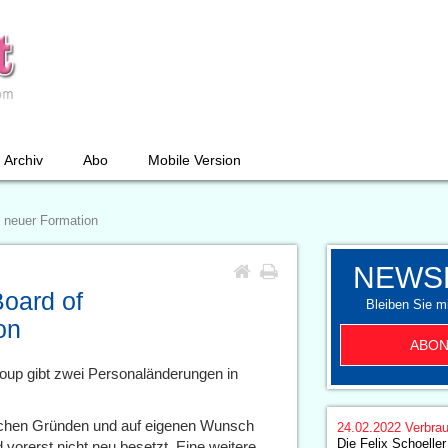
Archiv
Abo
Mobile Version
n neuer Formation
NEWS
Board of
Bleiben Sie mi
on
ABON
roup gibt zwei Personaländerungen in
ichen Gründen und auf eigenen Wunsch
24.02.2022
Verbrau
Die Felix Schoelle
orerst nicht neu besetzt. Eine weitere