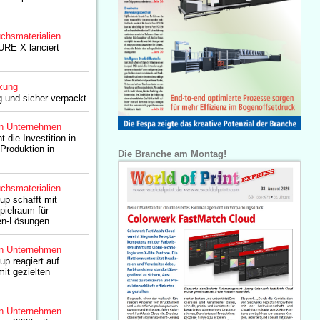
chsmaterialien
RE X lanciert
kung
g und sicher verpackt
n Unternehmen
t die Investition in
Produktion in
Die Branche am Montag!
chsmaterialien
up schafft mit
ielraum für
ten-Lösungen
n Unternehmen
up reagiert auf
it gezielten
n Unternehmen