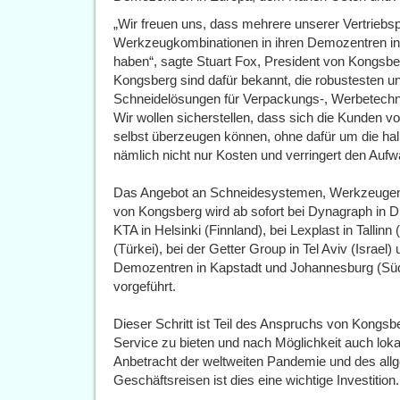
„Wir freuen uns, dass mehrere unserer Vertrieb
Werkzeugkombinationen in ihren Demozentren in
haben“, sagte Stuart Fox, President von Kongsb
Kongsberg sind dafür bekannt, die robustesten un
Schneidelösungen für Verpackungs-, Werbetechnik
Wir wollen sicherstellen, dass sich die Kunden v
selbst überzeugen können, ohne dafür um die ha
nämlich nicht nur Kosten und verringert den Auf
Das Angebot an Schneidesystemen, Werkzeugen,
von Kongsberg wird ab sofort bei Dynagraph in Du
KTA in Helsinki (Finnland), bei Lexplast in Tallinn
(Türkei), bei der Getter Group in Tel Aviv (Israel
Demozentren in Kapstadt und Johannesburg (Süda
vorgeführt.
Dieser Schritt ist Teil des Anspruchs von Kong
Service zu bieten und nach Möglichkeit auch lokal
Anbetracht der weltweiten Pandemie und des all
Geschäftsreisen ist dies eine wichtige Investition.