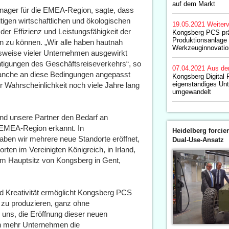
auf dem Markt
nager für die EMEA-Region, sagte, dass
tigen wirtschaftlichen und ökologischen
19.05.2021
Weiterv
der Effizienz und Leistungsfähigkeit der
Kongsberg PCS prä
Produktionsanlage
n zu können. „Wir alle haben hautnah
Werkzeuginnovati
itsweise vieler Unternehmen ausgewirkt
ächtigungen des Geschäftsreiseverkehrs“, so
07.04.2021
Aus de
Branche an diese Bedingungen angepasst
Kongsberg Digital F
eigenständiges Un
er Wahrscheinlichkeit noch viele Jahre lang
umgewandelt
d unsere Partner den Bedarf an
 EMEA-Region erkannt. In
Heidelberg forcier
ben wir mehrere neue Standorte eröffnet,
Dual-Use-Ansatz
ten im Vereinigten Königreich, in Irland,
 am Hauptsitz von Kongsberg in Gent,
 Kreativität ermöglicht Kongsberg PCS
r zu produzieren, ganz ohne
 uns, die Eröffnung dieser neuen
h mehr Unternehmen die