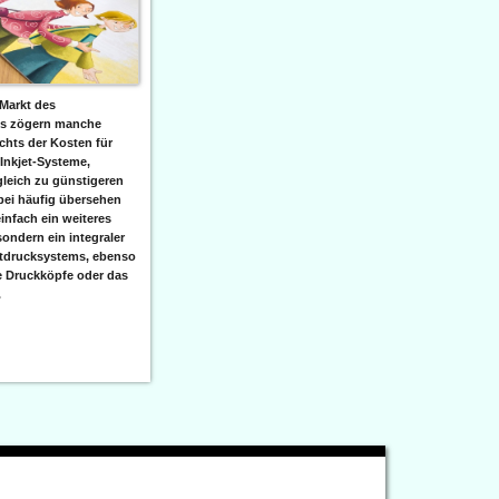
Markt des
ks zögern manche
hts der Kosten für
 Inkjet-Systeme,
leich zu günstigeren
bei häufig übersehen
einfach ein weiteres
sondern ein integraler
etdrucksystems, ebenso
e Druckköpfe oder das
.