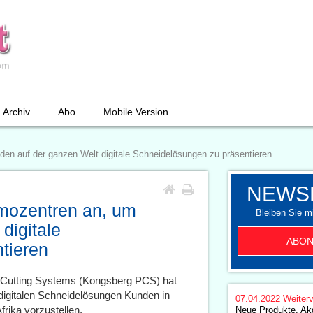
Archiv
Abo
Mobile Version
n auf der ganzen Welt digitale Schneidelösungen zu präsentieren
NEWS
mozentren an, um
Bleiben Sie mi
digitale
ABON
tieren
 Cutting Systems (Kongsberg PCS) hat
digitalen Schneidelösungen Kunden in
07.04.2022
Weiterv
ika vorzustellen.
Neue Produkte, Akq