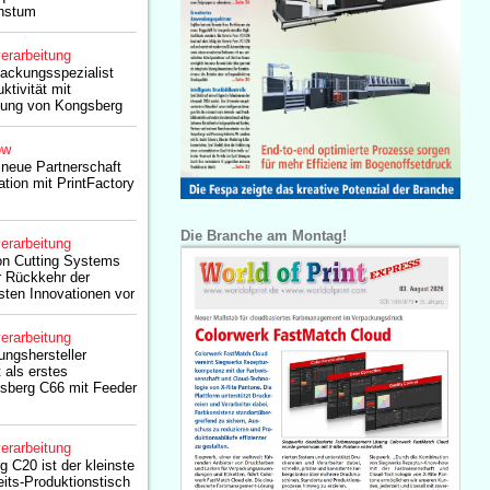
chstum
erarbeitung
ackungsspezialist
ktivität mit
ösung von Kongsberg
ow
neue Partnerschaft
ation mit PrintFactory
Die Branche am Montag!
erarbeitung
on Cutting Systems
er Rückkehr der
ten Innovationen vor
erarbeitung
ngshersteller
 als erstes
sberg C66 mit Feeder
erarbeitung
 C20 ist der kleinste
its-Produktionstisch