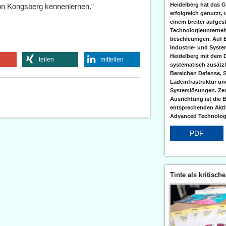
Heidelberg hat das G
von Kongsberg kennenlernen.“
erfolgreich genutzt,
einem breiter aufgest
Technologieunterneh
beschleunigen. Auf 
Industrie- und Syst
Heidelberg mit dem 
teilen
mitteilen
systematisch zusätzl
Bereichen Defense, S
Ladeinfrastruktur und
Systemlösungen. Zent
Ausrichtung ist die B
entsprechenden Aktiv
Advanced Technologi
PDF
Tinte als kritisch