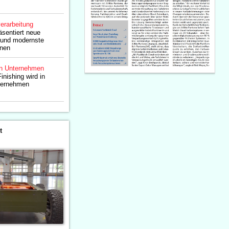
erarbeitung
sentiert neue
 und modernste
onen
n Unternehmen
inishing wird in
ternehmen
t