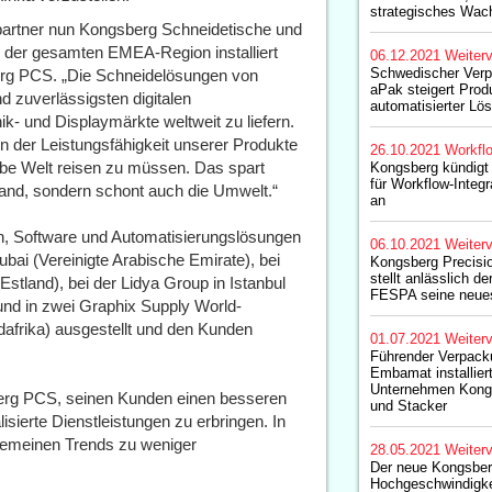
strategisches Wa
spartner nun Kongsberg Schneidetische und
 der gesamten EMEA-Region installiert
06.12.2021
Weiterv
Schwedischer Verp
erg PCS. „Die Schneidelösungen von
aPak steigert Produ
d zuverlässigsten digitalen
automatisierter L
- und Displaymärkte weltweit zu liefern.
on der Leistungsfähigkeit unserer Produkte
26.10.2021
Workfl
lbe Welt reisen zu müssen. Das spart
Kongsberg kündigt 
für Workflow-Integr
wand, sondern schont auch die Umwelt.“
an
 Software und Automatisierungslösungen
06.10.2021
Weiterv
bai (Vereinigte Arabische Emirate), bei
Kongsberg Precisi
stellt anlässlich d
 (Estland), bei der Lidya Group in Istanbul
FESPA seine neues
) und in zwei Graphix Supply World-
frika) ausgestellt und den Kunden
01.07.2021
Weiterv
Führender Verpacku
Embamat installiert
Unternehmen Kong
sberg PCS, seinen Kunden einen besseren
und Stacker
isierte Dienstleistungen zu erbringen. In
gemeinen Trends zu weniger
28.05.2021
Weiterv
Der neue Kongsberg
Hochgeschwindigke