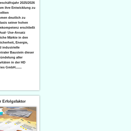
eschäftsjahr 2025/2026
 um ihre Entwicklung zu
ellten
men deutlich zu
Basis seiner hohen
emkompetenz erschließt
Dual- Use-Ansatz
iche Märkte in den
icherheit, Energie,
 industrielle
raler Baustein dieser
ündelung aller
itäten in der HD
es GmbH.......
er Erfolgsfaktor