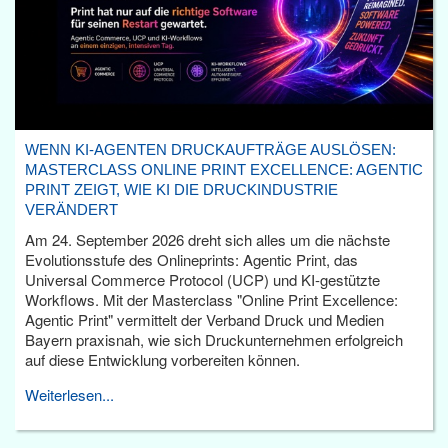
WENN KI-AGENTEN DRUCKAUFTRÄGE AUSLÖSEN:
MASTERCLASS ONLINE PRINT EXCELLENCE: AGENTIC
PRINT ZEIGT, WIE KI DIE DRUCKINDUSTRIE
VERÄNDERT
Am 24. September 2026 dreht sich alles um die nächste
Evolutionsstufe des Onlineprints: Agentic Print, das
Universal Commerce Protocol (UCP) und KI-gestützte
Workflows. Mit der Masterclass "Online Print Excellence:
Agentic Print" vermittelt der Verband Druck und Medien
Bayern praxisnah, wie sich Druckunternehmen erfolgreich
auf diese Entwicklung vorbereiten können.
Weiterlesen...