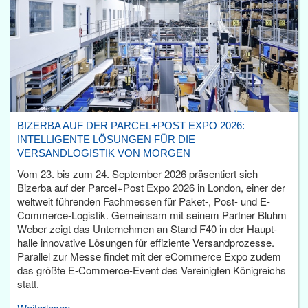
BIZERBA AUF DER PARCEL+POST EXPO 2026:
INTELLIGENTE LÖSUNGEN FÜR DIE
VERSANDLOGISTIK VON MORGEN
Vom 23. bis zum 24. September 2026 präsentiert sich
Bizerba auf der Parcel+Post Expo 2026 in London, einer der
weltweit führenden Fachmessen für Paket-, Post- und E-
Commerce-Logistik. Gemeinsam mit seinem Partner Bluhm
Weber zeigt das Unternehmen an Stand F40 in der Haupt­
halle innovative Lösungen für effiziente Versandprozesse.
Parallel zur Messe findet mit der eCommerce Expo zudem
das größte E-Commerce-Event des Vereinigten Königreichs
statt.
Weiterlesen...