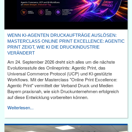
WENN KI-AGENTEN DRUCKAUFTRÄGE AUSLÖSEN:
MASTERCLASS ONLINE PRINT EXCELLENCE: AGENTIC
PRINT ZEIGT, WIE KI DIE DRUCKINDUSTRIE
VERÄNDERT
Am 24. September 2026 dreht sich alles um die nächste
Evolutionsstufe des Onlineprints: Agentic Print, das
Universal Commerce Protocol (UCP) und KI-gestützte
Workflows. Mit der Masterclass "Online Print Excellence:
Agentic Print" vermittelt der Verband Druck und Medien
Bayern praxisnah, wie sich Druckunternehmen erfolgreich
auf diese Entwicklung vorbereiten können.
Weiterlesen...