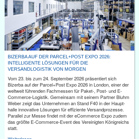
BIZERBA AUF DER PARCEL+POST EXPO 2026:
INTELLIGENTE LÖSUNGEN FÜR DIE
VERSANDLOGISTIK VON MORGEN
Vom 23. bis zum 24. September 2026 präsentiert sich
Bizerba auf der Parcel+Post Expo 2026 in London, einer der
weltweit führenden Fachmessen für Paket-, Post- und E-
Commerce-Logistik. Gemeinsam mit seinem Partner Bluhm
Weber zeigt das Unternehmen an Stand F40 in der Haupt­
halle innovative Lösungen für effiziente Versandprozesse.
Parallel zur Messe findet mit der eCommerce Expo zudem
das größte E-Commerce-Event des Vereinigten Königreichs
statt.
Weiterlesen...