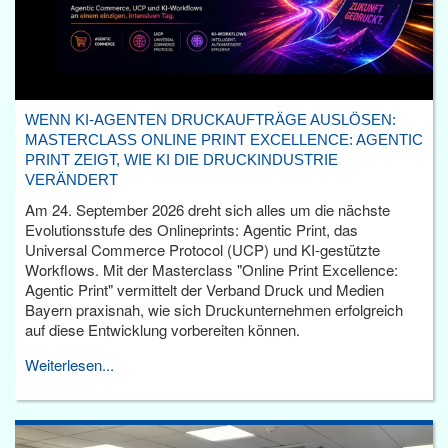
WENN KI-AGENTEN DRUCKAUFTRÄGE AUSLÖSEN:
MASTERCLASS ONLINE PRINT EXCELLENCE: AGENTIC
PRINT ZEIGT, WIE KI DIE DRUCKINDUSTRIE
VERÄNDERT
Am 24. September 2026 dreht sich alles um die nächste
Evolutionsstufe des Onlineprints: Agentic Print, das
Universal Commerce Protocol (UCP) und KI-gestützte
Workflows. Mit der Masterclass "Online Print Excellence:
Agentic Print" vermittelt der Verband Druck und Medien
Bayern praxisnah, wie sich Druckunternehmen erfolgreich
auf diese Entwicklung vorbereiten können.
Weiterlesen...