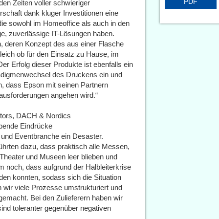
PDF
den Zeiten voller schwieriger
schaft dank kluger Investitionen eine
ie sowohl im Homeoffice als auch in den
ge, zuverlässige IT-Lösungen haben.
, deren Konzept des aus einer Flasche
leich ob für den Einsatz zu Hause, im
Der Erfolg dieser Produkte ist ebenfalls ein
radigmenwechsel des Druckens ein und
n, dass Epson mit seinen Partnern
usforderungen angehen wird.“
ctors, DACH & Nordics
eibende Eindrücke
 und Eventbranche ein Desaster.
hrten dazu, dass praktisch alle Messen,
Theater und Museen leer blieben und
 noch, dass aufgrund der Halbleiterkrise
den konnten, sodass sich die Situation
 wir viele Prozesse umstrukturiert und
gemacht. Bei den Zulieferern haben wir
sind toleranter gegenüber negativen