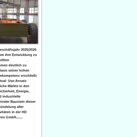
eschäftsjahr 2025/2026
 um ihre Entwicklung zu
ellten
men deutlich zu
Basis seiner hohen
emkompetenz erschließt
Dual- Use-Ansatz
iche Märkte in den
icherheit, Energie,
 industrielle
raler Baustein dieser
ündelung aller
itäten in der HD
es GmbH.......