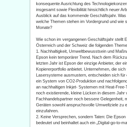
konsequente Ausrichtung des Technologiekonzern
insgesamt sowie Flexibilität hinsichtlich neuer A
Ausblick auf das kommende Geschäftsjahr. Was 
welche Themen stehen im Vordergrund und wie si
Monate?
Wie schon im vergangenen Geschäftsjahr stellt 
Österreich und der Schweiz die folgenden Theme
1. Nachhaltigkeit, Umweltbewusstsein und Maßn
Epson kein temporärer Trend. Nach dem Rückzu
letzten Jahr ist Epson der einzige Anbieter, der 
Kopiererportfolio anbietet. Unternehmen, die sich
Lasersysteme ausmustern, entscheiden sich für 
ein System von CO2-Produktion und nachfolgende
an nachhaltigen Inkjet- Systemen mit Heat-Free-
noch existierende, kleine Lücken in diesem Jahr v
Fachhandelspartner noch bessere Gelegenheit,
Geräten sowohl anspruchsvolle Umweltziele zu er
einzufahren.
2. Keine Versprechen, sondern Taten: Die Epson F
bedeutet und beinhaltet auch ein „Digital-go-to-