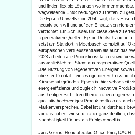
und finden flexible Lösungen wo immer machbar. 
wegweisende Entscheidungen zu treffen; zu gestal
Die Epson Umweltvision 2050 sagt, dass Epson 
negativ sein will und auf den Einsatz von nicht-e
verzichtet. Ein Schlüssel, um diese Ziele zu erre
regenerativen Quellen. Epson Deutschland betreib
setzt am Standort in Meerbusch komplett auf Öko
europäischen Vertriebszentralen als auch das We
2023 arbeiten alle Produktionsstätten sowie Ver
ausschließlich mit Strom aus regenerativen Quell
„Die Nutzung von regenerativen Energien sowie En
oberster Priorität – ein zwingender Schluss nicht
Klimaschutzgründen. Epson ist hier schon seit vi
energieeffiziente und zugleich innovative Produkt
aus heutiger Sicht Trendthemen überzeugen wir
qualitativ hochwertiges Produktportfolio als auc
Markenversprechen. Dabei ist uns durchaus bewu
vor uns haben, wir sehen aber ganz deutlich, das
Nachhaltigkeit für uns ein Erfolgsmodell ist.“
Jens Greine, Head of Sales Office Print, DACH