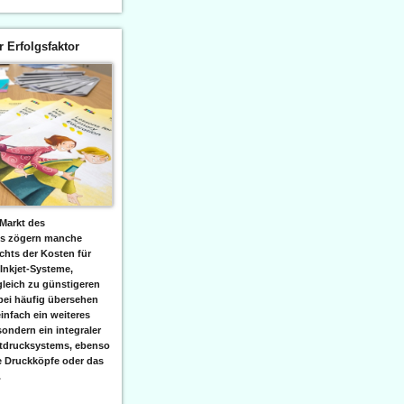
er Erfolgsfaktor
Markt des
ks zögern manche
hts der Kosten für
 Inkjet-Systeme,
leich zu günstigeren
bei häufig übersehen
einfach ein weiteres
sondern ein integraler
etdrucksystems, ebenso
e Druckköpfe oder das
.