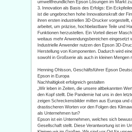
umweltfreundlichen Epson Lösungen im Markt zu 
3. Innovation als Basis des Erfolgs: Ein Eckpfeil
ist die ungebrochen hohe Innovationskraft der Fi
ihren ersten industriellen 3D-Drucker vorgestellt, 
arbeitet, um präzise, hochbelastbare Teile und 
Funktionen herzustellen. Ein Vorteil dieser Maschi
weitaus mehr Anwendungsbereichen eingesetzt we
Industrielle Anwender nutzen den Epson 3D-Drucke
Herstellung von Komponenten. Dadurch wird ein
sowohl in Großserie als auch in kleinen Mengen r
Henning Ohlsson, Geschäftsführer Epson Deutsch
Epson in Europa
Nachhaltigkeit erfolgreich gestalten
„Wir leben in Zeiten, die unsere altbekannten Wer
den Kopf stellt. Die Pandemie hat uns in den letz
zeigen Schreckensbilder mitten aus Europa und d
drastischeren Worten vor den Folgen des Klimawa
als Unternehmen tun?
Epson ist ein Unternehmen, welches sich bewusst
Gesellschaft stellt. Diese Verantwortung ist im U
Kleinen wir im Großen. Wir sind vor Ort für unser