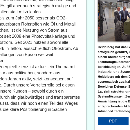
Es gilt aber auch strategisch mutige und
ten statt mitzulaufen.“
bis zum Jahr 2050 besser als CO2-
rneuerbaren Rohstoffen wie Öl und Metall
ichen, ist die Nutzung von Strom aus
t seit 2008 eine Photovoltaikanlage und
strom. Seit 2021 nutzen sowohl alle
Heidelberg hat das G
rk in Telford ausschließlich Ökostrom. Ab
erfolgreich genutzt,
waltungen von Epson weltweit
einem breiter aufgest
en.
Technologieunterneh
ergieeffizienz ist aktuell ein Thema mit
beschleunigen. Auf 
Industrie- und Syst
 nur aus politischen, sondern aus
Heidelberg mit dem 
elen Jahren aktiv, setzt konsequent auf
systematisch zusätzl
e. Durch unsere Vorreiterrolle bei diesen
Bereichen Defense, S
 unsere Kunden – sowohl durch ein
Ladeinfrastruktur und
h durch ein glaubwürdiges und transparentes
Systemlösungen. Zent
Ausrichtung ist die B
sst, dass wir noch einen Teil des Weges
entsprechenden Aktiv
s die klare Positionierung in Sachen
Advanced Technologi
PDF