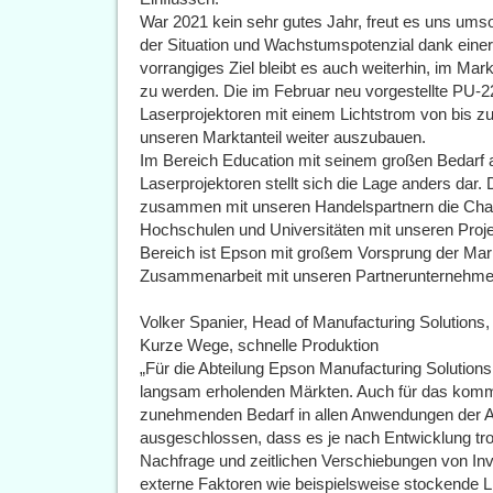
War 2021 kein sehr gutes Jahr, freut es uns umso
der Situation und Wachstumspotenzial dank eine
vorrangiges Ziel bleibt es auch weiterhin, im M
zu werden. Die im Februar neu vorgestellte PU-
Laserprojektoren mit einem Lichtstrom von bis z
unseren Marktanteil weiter auszubauen.
Im Bereich Education mit seinem großen Bedarf a
Laserprojektoren stellt sich die Lage anders dar. 
zusammen mit unseren Handelspartnern die Chanc
Hochschulen und Universitäten mit unseren Proj
Bereich ist Epson mit großem Vorsprung der Mark
Zusammenarbeit mit unseren Partnerunternehme
Volker Spanier, Head of Manufacturing Solution
Kurze Wege, schnelle Produktion
„Für die Abteilung Epson Manufacturing Solution
langsam erholenden Märkten. Auch für das komme
zunehmenden Bedarf in allen Anwendungen der Au
ausgeschlossen, dass es je nach Entwicklung tr
Nachfrage und zeitlichen Verschiebungen von Inve
externe Faktoren wie beispielsweise stockende Li