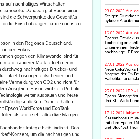
s auf nachhaltiges Wirtschaften
rbeitsmodelle. Daneben gibt Epson einen
23.03.2022
Aus de
Steigen Druckkost
sind die Schwerpunkte des Geschäfts,
hybrider Arbeitsmo
nd die Einschätzungen für die nächsten
16.03.2022
Aus de
Epsons Entwicklun
Epson in den Regionen Deutschland,
Technologien zahlt
Unternehmen forder
n in den Fokus:
nachhaltige IT-Pro
ahmen gegen den Klimawandel sind für
g manch anderer Marktteilnehmer im
27.01.2022
Aus de
ein durchweg nachhaltiges Drucker- und
Neue ColorWorks R
Angebot der On-D
 für Inkjet-Lösungen entscheiden und
Farbetikettendruck
eine Vermeidung von CO2 und nicht für
m Ausgleich. Epson wird sein Portfolio
25.01.2022
LFP - L
Technologie weiter ausbauen und heute
Epson Signagelösu
drei BLI Wide For
ollständig schließen. Damit erhalten
 mit Epson WorkForce und EcoTank
17.12.2021
Inkjet 
füllen als auch sehr attraktive Margen
Kassenbons umwelt
mit dem Epson TM
achhandelstrategie bleibt indirekt! Das
und Blue4est Ther
market“-Konzept, um die nachhaltigen und