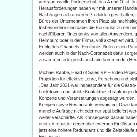
vertrauensvolle Partnerschaft das A und O ist. In 
Herausforderungen haben wir mit unserer Händler
Nachfrage nach unseren Produkten geschaffen, d
Büros der Unternehmen ihren Platz als nachhalti
Insbesondere sind dabei die EcoTanks zu nennen
nachfüllbaren Tintentanks von allen Anwendern, g
Heimbüro oder in der Firma, voll akzeptiert wird. 
Erfolg des Channels. EcoTanks läuten einen Pa
werden auch in der Nach-Coronazeit dafür sorge
zusammen erfolgreich auch die kommenden Hera
Michael Rabbe, Head of Sales VP – Video Proje
Projektion für effektive Lehre, Forschung und bl
„Das Jahr 2021 war insbesondere für die Gastro-
Lockdowns und strikte Kontaktbeschränkungen fü
Konzerte und Veranstaltungen abgesagt wurden, 
Kneipen sowie Restaurants verwaisten. Dazu kam
manche Aufträge nicht oder nur spät beliefert wer
weiter verschärfte. Als Konsequenz daraus haben
deutlich robuster gegenüber externen Einflüssen 
jetzt eine höhere Redundanz und die Zeitabläufe 
Einflüssen.