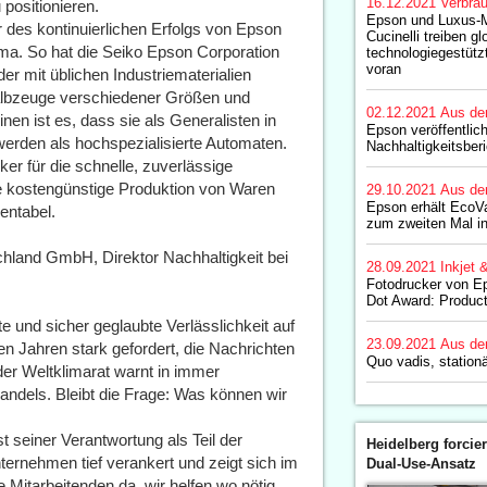
16.12.2021
Verbrau
positionieren.
Epson und Luxus-M
er des kontinuierlichen Erfolgs von Epson
Cucinelli treiben gl
rma. So hat die Seiko Epson Corporation
technologiegestützt
voran
der mit üblichen Industriematerialien
Halbzeuge verschiedener Größen und
02.12.2021
Aus de
nen ist es, dass sie als Generalisten in
Epson veröffentlic
rden als hochspezialisierte Automaten.
Nachhaltigkeitsber
r für die schnelle, zuverlässige
e kostengünstige Produktion von Waren
29.10.2021
Aus de
Epson erhält EcoVa
entabel.
zum zweiten Mal in
land GmbH, Direktor Nachhaltigkeit bei
28.09.2021
Inkjet 
Fotodrucker von E
Dot Award: Produc
te und sicher geglaubte Verlässlichkeit auf
23.09.2021
Aus de
ten Jahren stark gefordert, die Nachrichten
Quo vadis, station
er Weltklimarat warnt in immer
ndels. Bleibt die Frage: Was können wir
 seiner Verantwortung als Teil der
Heidelberg forcier
nternehmen tief verankert und zeigt sich im
Dual-Use-Ansatz
e Mitarbeitenden da, wir helfen wo nötig