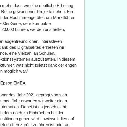
 mehr, dass wir eine deutliche Erholung
r Reihe gewonnener Projekte sehen. Ein
arkt der Hochlumengeräte zum Marktführer
2200er-Serie, sehr kompakte
u 20.000 Lumen, werden uns helfen,
n augenfreundlichen, interaktiven
Dank des Digitalpaktes erhielten wir
e, eine Vielzahl an Schulen,
ektionssystemen auszustatten. In diesem
tführer, was nicht zuletzt dank der engen
n möglich war.“
s, Epson EMEA
s war das Jahr 2021 geprägt von sich
nde Jahr erwarten wir weiter einen
tomation. Dabei ist es jedoch nicht
otzdem noch zu Einbrüchen bei der
stitionen geben wird. Inwieweit dies auf
eferketten zurückzuführen ist oder auf