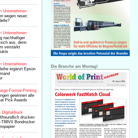
n Unternehmen
en wegen neuer,
delle?
n Unternehmen
g nachhaltiger
 sich aus, denn
n verstärkt
dukte
n Unternehmen
Die Branche am Montag!
eihe ergänzt Epson
emand
er
arge-Format-Printing
ngen gewinnen alle
mat Pick Awards
& Digitaldruck
freundlich drucken
-T88VII Bondrucker
mopapier