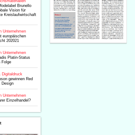
chsmaterialien
odelabel Brunello
obale Vision für
e Kreislaufwirtschaft
n Unternehmen
ht europäischen
icht 202021
n Unternehmen
dis Platin-Status
 Folge
& Digitaldruck
pson gewinnen Red
t Design
n Unternehmen
ärer Einzelhandel?
t