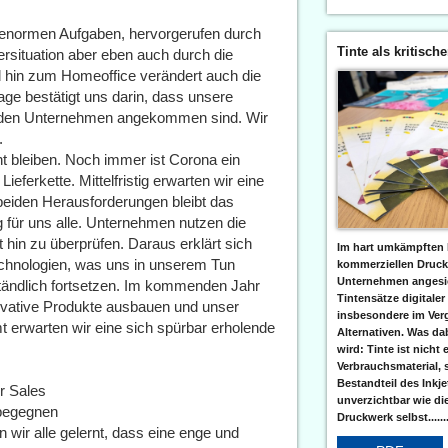
 enormen Aufgaben, hervorgerufen durch
Tinte als kritisch
rsituation aber eben auch durch die
 hin zum Homeoffice verändert auch die
age bestätigt uns darin, dass unsere
d den Unternehmen angekommen sind. Wir
.
nt bleiben. Noch immer ist Corona ein
ieferkette. Mittelfristig erwarten wir eine
beiden Herausforderungen bleibt das
für uns alle. Unternehmen nutzen die
t hin zu überprüfen. Daraus erklärt sich
Im hart umkämpften 
hnologien, was uns in unserem Tun
kommerziellen Druc
Unternehmen angesic
ständlich fortsetzen. Im kommenden Jahr
Tintensätze digitaler
novative Produkte ausbauen und unser
insbesondere im Verg
mt erwarten wir eine sich spürbar erholende
Alternativen. Was da
wird: Tinte ist nicht 
Verbrauchsmaterial, 
Bestandteil des Inkj
r Sales
unverzichtbar wie di
 begegnen
Druckwerk selbst......
wir alle gelernt, dass eine enge und