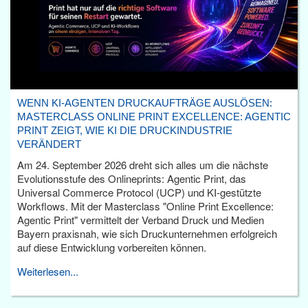
WENN KI-AGENTEN DRUCKAUFTRÄGE AUSLÖSEN:
MASTERCLASS ONLINE PRINT EXCELLENCE: AGENTIC
PRINT ZEIGT, WIE KI DIE DRUCKINDUSTRIE
VERÄNDERT
Am 24. September 2026 dreht sich alles um die nächste
Evolutionsstufe des Onlineprints: Agentic Print, das
Universal Commerce Protocol (UCP) und KI-gestützte
Workflows. Mit der Masterclass "Online Print Excellence:
Agentic Print" vermittelt der Verband Druck und Medien
Bayern praxisnah, wie sich Druckunternehmen erfolgreich
auf diese Entwicklung vorbereiten können.
Weiterlesen...