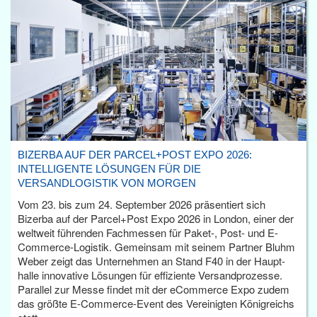
BIZERBA AUF DER PARCEL+POST EXPO 2026:
INTELLIGENTE LÖSUNGEN FÜR DIE
VERSANDLOGISTIK VON MORGEN
Vom 23. bis zum 24. September 2026 präsentiert sich
Bizerba auf der Parcel+Post Expo 2026 in London, einer der
weltweit führenden Fachmessen für Paket-, Post- und E-
Commerce-Logistik. Gemeinsam mit seinem Partner Bluhm
Weber zeigt das Unternehmen an Stand F40 in der Haupt­
halle innovative Lösungen für effiziente Versandprozesse.
Parallel zur Messe findet mit der eCommerce Expo zudem
das größte E-Commerce-Event des Vereinigten Königreichs