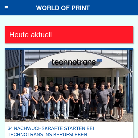
WORLD OF PRINT
Toggle
navigation
Heute aktuell
34 NACHWUCHSKRÄFTE STARTEN BEI
TECHNOTRANS INS BERUFSLEBEN