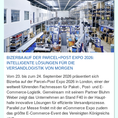
BIZERBA AUF DER PARCEL+POST EXPO 2026:
INTELLIGENTE LÖSUNGEN FÜR DIE
VERSANDLOGISTIK VON MORGEN
Vom 23. bis zum 24. September 2026 präsentiert sich
Bizerba auf der Parcel+Post Expo 2026 in London, einer der
weltweit führenden Fachmessen für Paket-, Post- und E-
Commerce-Logistik. Gemeinsam mit seinem Partner Bluhm
Weber zeigt das Unternehmen an Stand F40 in der Haupt­
halle innovative Lösungen für effiziente Versandprozesse.
Parallel zur Messe findet mit der eCommerce Expo zudem
das größte E-Commerce-Event des Vereinigten Königreichs