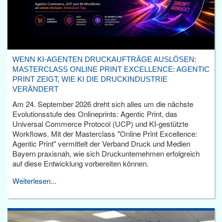
WENN KI-AGENTEN DRUCKAUFTRÄGE AUSLÖSEN:
MASTERCLASS ONLINE PRINT EXCELLENCE: AGENTIC
PRINT ZEIGT, WIE KI DIE DRUCKINDUSTRIE
VERÄNDERT
Am 24. September 2026 dreht sich alles um die nächste
Evolutionsstufe des Onlineprints: Agentic Print, das
Universal Commerce Protocol (UCP) und KI-gestützte
Workflows. Mit der Masterclass "Online Print Excellence:
Agentic Print" vermittelt der Verband Druck und Medien
Bayern praxisnah, wie sich Druckunternehmen erfolgreich
auf diese Entwicklung vorbereiten können.
Weiterlesen...