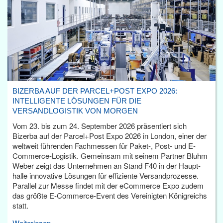
BIZERBA AUF DER PARCEL+POST EXPO 2026:
INTELLIGENTE LÖSUNGEN FÜR DIE
VERSANDLOGISTIK VON MORGEN
Vom 23. bis zum 24. September 2026 präsentiert sich
Bizerba auf der Parcel+Post Expo 2026 in London, einer der
weltweit führenden Fachmessen für Paket-, Post- und E-
Commerce-Logistik. Gemeinsam mit seinem Partner Bluhm
Weber zeigt das Unternehmen an Stand F40 in der Haupt­
halle innovative Lösungen für effiziente Versandprozesse.
Parallel zur Messe findet mit der eCommerce Expo zudem
das größte E-Commerce-Event des Vereinigten Königreichs
statt.
Weiterlesen...