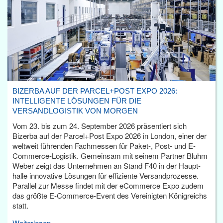
BIZERBA AUF DER PARCEL+POST EXPO 2026:
INTELLIGENTE LÖSUNGEN FÜR DIE
VERSANDLOGISTIK VON MORGEN
Vom 23. bis zum 24. September 2026 präsentiert sich
Bizerba auf der Parcel+Post Expo 2026 in London, einer der
weltweit führenden Fachmessen für Paket-, Post- und E-
Commerce-Logistik. Gemeinsam mit seinem Partner Bluhm
Weber zeigt das Unternehmen an Stand F40 in der Haupt­
halle innovative Lösungen für effiziente Versandprozesse.
Parallel zur Messe findet mit der eCommerce Expo zudem
das größte E-Commerce-Event des Vereinigten Königreichs
statt.
Weiterlesen...