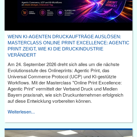
WENN KI-AGENTEN DRUCKAUFTRÄGE AUSLÖSEN:
MASTERCLASS ONLINE PRINT EXCELLENCE: AGENTIC
PRINT ZEIGT, WIE KI DIE DRUCKINDUSTRIE
VERÄNDERT
Am 24. September 2026 dreht sich alles um die nächste
Evolutionsstufe des Onlineprints: Agentic Print, das
Universal Commerce Protocol (UCP) und KI-gestützte
Workflows. Mit der Masterclass "Online Print Excellence:
Agentic Print" vermittelt der Verband Druck und Medien
Bayern praxisnah, wie sich Druckunternehmen erfolgreich
auf diese Entwicklung vorbereiten können.
Weiterlesen...