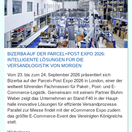
BIZERBA AUF DER PARCEL+POST EXPO 2026:
INTELLIGENTE LÖSUNGEN FÜR DIE
VERSANDLOGISTIK VON MORGEN
Vom 23. bis zum 24. September 2026 präsentiert sich
Bizerba auf der Parcel+Post Expo 2026 in London, einer der
weltweit führenden Fachmessen für Paket-, Post- und E-
Commerce-Logistik. Gemeinsam mit seinem Partner Bluhm
Weber zeigt das Unternehmen an Stand F40 in der Haupt­
halle innovative Lösungen für effiziente Versandprozesse.
Parallel zur Messe findet mit der eCommerce Expo zudem
das größte E-Commerce-Event des Vereinigten Königreichs
statt.
Weiterlesen...