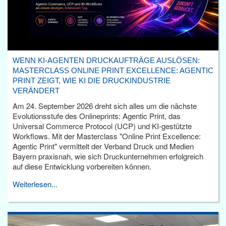
WENN KI-AGENTEN DRUCKAUFTRÄGE AUSLÖSEN:
MASTERCLASS ONLINE PRINT EXCELLENCE: AGENTIC
PRINT ZEIGT, WIE KI DIE DRUCKINDUSTRIE
VERÄNDERT
Am 24. September 2026 dreht sich alles um die nächste
Evolutionsstufe des Onlineprints: Agentic Print, das
Universal Commerce Protocol (UCP) und KI-gestützte
Workflows. Mit der Masterclass "Online Print Excellence:
Agentic Print" vermittelt der Verband Druck und Medien
Bayern praxisnah, wie sich Druckunternehmen erfolgreich
auf diese Entwicklung vorbereiten können.
Weiterlesen...