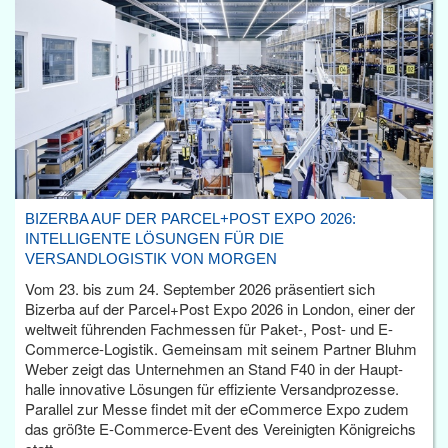
BIZERBA AUF DER PARCEL+POST EXPO 2026:
INTELLIGENTE LÖSUNGEN FÜR DIE
VERSANDLOGISTIK VON MORGEN
Vom 23. bis zum 24. September 2026 präsentiert sich
Bizerba auf der Parcel+Post Expo 2026 in London, einer der
weltweit führenden Fachmessen für Paket-, Post- und E-
Commerce-Logistik. Gemeinsam mit seinem Partner Bluhm
Weber zeigt das Unternehmen an Stand F40 in der Haupt­
halle innovative Lösungen für effiziente Versandprozesse.
Parallel zur Messe findet mit der eCommerce Expo zudem
das größte E-Commerce-Event des Vereinigten Königreichs