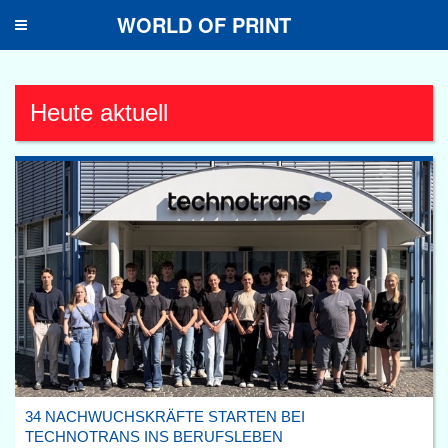
WORLD OF PRINT
Toggle
navigation
Heute aktuell
34 NACHWUCHSKRÄFTE STARTEN BEI
TECHNOTRANS INS BERUFSLEBEN