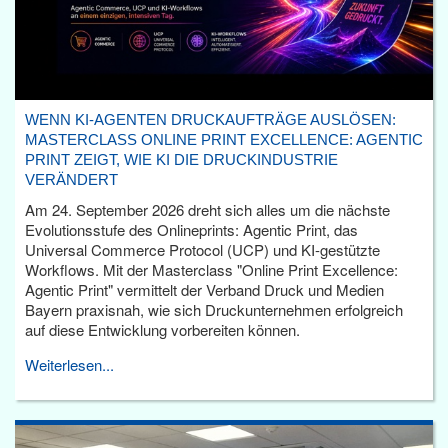
WENN KI-AGENTEN DRUCKAUFTRÄGE AUSLÖSEN:
MASTERCLASS ONLINE PRINT EXCELLENCE: AGENTIC
PRINT ZEIGT, WIE KI DIE DRUCKINDUSTRIE
VERÄNDERT
Am 24. September 2026 dreht sich alles um die nächste
Evolutionsstufe des Onlineprints: Agentic Print, das
Universal Commerce Protocol (UCP) und KI-gestützte
Workflows. Mit der Masterclass "Online Print Excellence:
Agentic Print" vermittelt der Verband Druck und Medien
Bayern praxisnah, wie sich Druckunternehmen erfolgreich
auf diese Entwicklung vorbereiten können.
Weiterlesen...