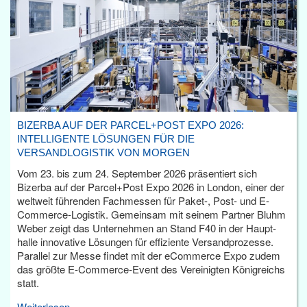
BIZERBA AUF DER PARCEL+POST EXPO 2026:
INTELLIGENTE LÖSUNGEN FÜR DIE
VERSANDLOGISTIK VON MORGEN
Vom 23. bis zum 24. September 2026 präsentiert sich
Bizerba auf der Parcel+Post Expo 2026 in London, einer der
weltweit führenden Fachmessen für Paket-, Post- und E-
Commerce-Logistik. Gemeinsam mit seinem Partner Bluhm
Weber zeigt das Unternehmen an Stand F40 in der Haupt­
halle innovative Lösungen für effiziente Versandprozesse.
Parallel zur Messe findet mit der eCommerce Expo zudem
das größte E-Commerce-Event des Vereinigten Königreichs
statt.
Weiterlesen...