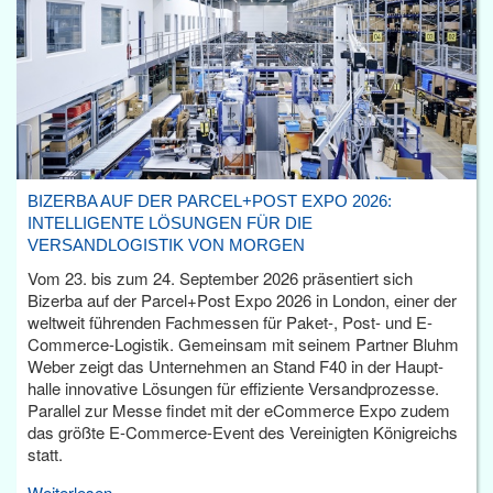
BIZERBA AUF DER PARCEL+POST EXPO 2026:
INTELLIGENTE LÖSUNGEN FÜR DIE
VERSANDLOGISTIK VON MORGEN
Vom 23. bis zum 24. September 2026 präsentiert sich
Bizerba auf der Parcel+Post Expo 2026 in London, einer der
weltweit führenden Fachmessen für Paket-, Post- und E-
Commerce-Logistik. Gemeinsam mit seinem Partner Bluhm
Weber zeigt das Unternehmen an Stand F40 in der Haupt­
halle innovative Lösungen für effiziente Versandprozesse.
Parallel zur Messe findet mit der eCommerce Expo zudem
das größte E-Commerce-Event des Vereinigten Königreichs
statt.
Weiterlesen...