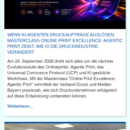
WENN KI-AGENTEN DRUCKAUFTRÄGE AUSLÖSEN:
MASTERCLASS ONLINE PRINT EXCELLENCE: AGENTIC
PRINT ZEIGT, WIE KI DIE DRUCKINDUSTRIE
VERÄNDERT
Am 24. September 2026 dreht sich alles um die nächste
Evolutionsstufe des Onlineprints: Agentic Print, das
Universal Commerce Protocol (UCP) und KI-gestützte
Workflows. Mit der Masterclass "Online Print Excellence:
Agentic Print" vermittelt der Verband Druck und Medien
Bayern praxisnah, wie sich Druckunternehmen erfolgreich
auf diese Entwicklung vorbereiten können.
Weiterlesen...