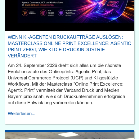
WENN KI-AGENTEN DRUCKAUFTRÄGE AUSLÖSEN:
MASTERCLASS ONLINE PRINT EXCELLENCE: AGENTIC
PRINT ZEIGT, WIE KI DIE DRUCKINDUSTRIE
VERÄNDERT
Am 24. September 2026 dreht sich alles um die nächste
Evolutionsstufe des Onlineprints: Agentic Print, das
Universal Commerce Protocol (UCP) und KI-gestützte
Workflows. Mit der Masterclass "Online Print Excellence:
Agentic Print" vermittelt der Verband Druck und Medien
Bayern praxisnah, wie sich Druckunternehmen erfolgreich
auf diese Entwicklung vorbereiten können.
Weiterlesen...