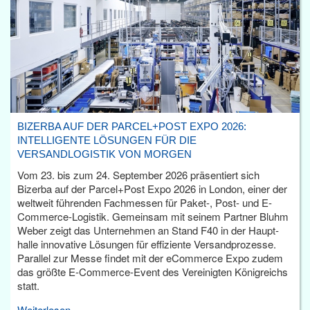
BIZERBA AUF DER PARCEL+POST EXPO 2026:
INTELLIGENTE LÖSUNGEN FÜR DIE
VERSANDLOGISTIK VON MORGEN
Vom 23. bis zum 24. September 2026 präsentiert sich
Bizerba auf der Parcel+Post Expo 2026 in London, einer der
weltweit führenden Fachmessen für Paket-, Post- und E-
Commerce-Logistik. Gemeinsam mit seinem Partner Bluhm
Weber zeigt das Unternehmen an Stand F40 in der Haupt­
halle innovative Lösungen für effiziente Versandprozesse.
Parallel zur Messe findet mit der eCommerce Expo zudem
das größte E-Commerce-Event des Vereinigten Königreichs
statt.
Weiterlesen...