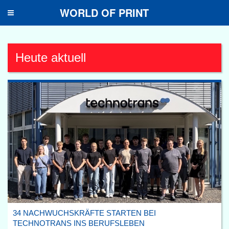
WORLD OF PRINT
Toggle
navigation
Heute aktuell
34 NACHWUCHSKRÄFTE STARTEN BEI
TECHNOTRANS INS BERUFSLEBEN