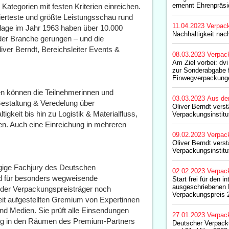
ernennt Ehrenpräsi
ategorien mit festen Kriterien einreichen.
erteste und größte Leistungsschau rund
11.04.2023
Verpac
flage im Jahr 1963 haben über 10.000
Nachhaltigkeit nac
er Branche gerungen – und die
liver Berndt, Bereichsleiter Events &
08.03.2023
Verpac
Am Ziel vorbei: dvi
zur Sonderabgabe 
Einwegverpackunge
pen können die Teilnehmerinnen und
03.03.2023
Aus de
Gestaltung & Veredelung über
Oliver Berndt vers
igkeit bis hin zu Logistik & Materialfluss,
Verpackungsinstitut
en. Auch eine Einreichung in mehreren
09.02.2023
Verpac
Oliver Berndt vers
Verpackungsinstitut
ige Fachjury des Deutschen
02.02.2023
Verpac
d für besonders wegweisende
Start frei für den in
ausgeschriebenen
 der Verpackungspreisträger noch
Verpackungspreis 
it aufgestellten Gremium von Expertinnen
nd Medien. Sie prüft alle Einsendungen
27.01.2023
Verpac
zung in den Räumen des Premium-Partners
Deutscher Verpack