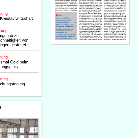
kung
Kreislaufwirtschaft
kung
ngshub zur
chhaltigkeit von
ngen gestartet.
kung
hsmal Gold beim
ungspreis
kung
ackungstagung
t