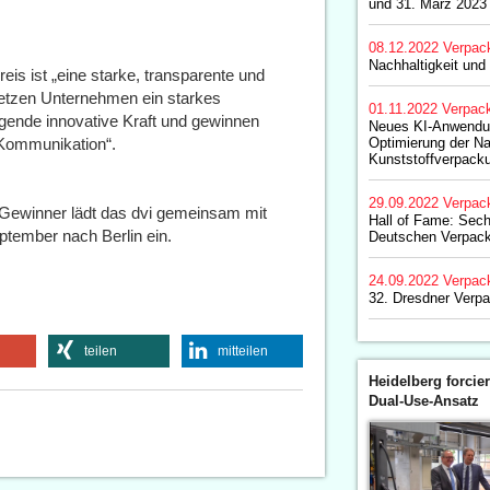
und 31. März 2023
08.12.2022
Verpac
Nachhaltigkeit und 
is ist „eine starke, transparente und
etzen Unternehmen ein starkes
01.11.2022
Verpac
gende innovative Kraft und gewinnen
Neues KI-Anwendu
 Kommunikation“.
Optimierung der Na
Kunststoffverpacku
29.09.2022
Verpac
 Gewinner lädt das dvi gemeinsam mit
Hall of Fame: Sec
ember nach Berlin ein.
Deutschen Verpack
24.09.2022
Verpac
32. Dresdner Verp
teilen
mitteilen
Heidelberg forcier
Dual-Use-Ansatz