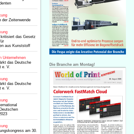
denten
kung
h der Zeitenwende
kung
 kritisiert das Gesetz
für
n aus Kunststoff
n Unternehmen
tärkt das Deutsche
Die Branche am Montag!
 e. V.
kung
tärkt das Deutsche
 e. V.
kung
ternational
 Deutschen
2023
kung
ungskongress am 30.