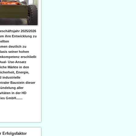
eschäftsjahr 2025/2026
 um ihre Entwicklung zu
ellten
men deutlich zu
Basis seiner hohen
emkompetenz erschließt
Dual- Use-Ansatz
iche Märkte in den
icherheit, Energie,
 industrielle
raler Baustein dieser
ündelung aller
itäten in der HD
es GmbH.......
er Erfolgsfaktor